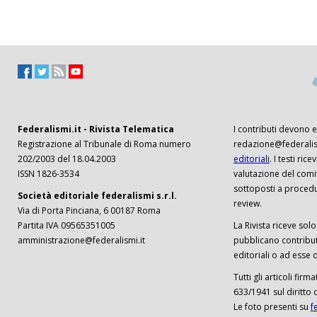
Federalismi.it - Rivista Telematica
I contributi devono es
Registrazione al Tribunale di Roma numero
redazione@federalism
202/2003 del 18.04.2003
editoriali
. I testi ri
ISSN 1826-3534
valutazione del comi
sottoposti a procedu
Società editoriale federalismi s.r.l.
review.
Via di Porta Pinciana, 6 00187 Roma
Partita IVA 09565351005
La Rivista riceve solo 
amministrazione@federalismi.it
pubblicano contributi
editoriali o ad esse d
Tutti gli articoli firm
633/1941 sul diritto 
Le foto presenti su
f