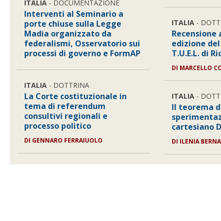
ITALIA
- DOCUMENTAZIONE
Interventi al Seminario a
ITALIA
- DOTT
porte chiuse sulla Legge
Madia organizzato da
Recensione 
federalismi, Osservatorio sui
edizione de
processi di governo e FormAP
T.U.E.L. di R
DI
MARCELLO C
ITALIA
- DOTTRINA
La Corte costituzionale in
ITALIA
- DOTT
tema di referendum
Il teorema d
consultivi regionali e
sperimentazi
processo politico
cartesiano 
DI
GENNARO FERRAIUOLO
DI
ILENIA BERN