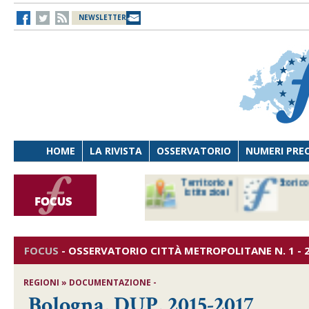
NEWSLETTER
HOME
LA RIVISTA
OSSERVATORIO
NUMERI PRE
Storico focus
Riforme
America
istituzionali
Latina
e forma di
governo
FOCUS
-
OSSERVATORIO CITTÀ METROPOLITANE
N. 1 - 
REGIONI » DOCUMENTAZIONE -
Bologna, DUP, 2015-2017