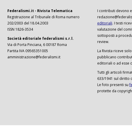
Federalismi.it - Rivista Telematica
I contributi devono es
Registrazione al Tribunale di Roma numero
redazione@federalism
202/2003 del 18.04.2003
editoriali
. I testi ri
ISSN 1826-3534
valutazione del comi
sottoposti a procedu
Società editoriale federalismi s.r.l.
review.
Via di Porta Pinciana, 6 00187 Roma
Partita IVA 09565351005
La Rivista riceve solo 
amministrazione@federalismi.it
pubblicano contributi
editoriali o ad esse d
Tutti gli articoli firm
633/1941 sul diritto 
Le foto presenti su
f
protette da copyrigh