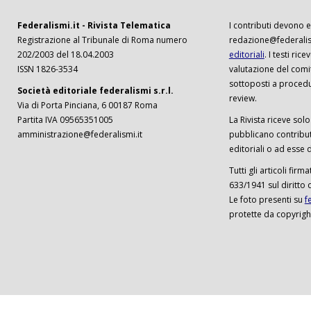
Federalismi.it - Rivista Telematica
I contributi devono es
Registrazione al Tribunale di Roma numero
redazione@federalism
202/2003 del 18.04.2003
editoriali
. I testi ri
ISSN 1826-3534
valutazione del comi
sottoposti a procedu
Società editoriale federalismi s.r.l.
review.
Via di Porta Pinciana, 6 00187 Roma
Partita IVA 09565351005
La Rivista riceve solo 
amministrazione@federalismi.it
pubblicano contributi
editoriali o ad esse d
Tutti gli articoli firm
633/1941 sul diritto 
Le foto presenti su
f
protette da copyrigh