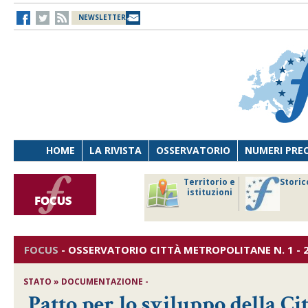
NEWSLETTER
HOME
LA RIVISTA
OSSERVATORIO
NUMERI PRE
avoro
Osservatorio
Territorio e
Storic
ersona
di Diritto
istituzioni
cnologia
sanitario
FOCUS
-
OSSERVATORIO CITTÀ METROPOLITANE
N. 1 - 
STATO » DOCUMENTAZIONE -
Patto per lo sviluppo della Ci