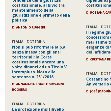
tendenze della giustizia
dipendenti p
costituzionale, al bivio tra
costituziona
mantenimento della
DI
ROSSANA CAR
giurisdizione e primato della
politica
ITALIA
- DOTT
DI
ANTONIO RUGGERI
Il regime gi
concessioni
ITALIA
- DOTTRINA
marittime tr
Non si può riformare la p.a.
esigenze di 
senza intesa con gli enti
dell'affida
territoriali: la Corte
DI
CRISTIANA B
costituzionale ancora una
volta dinanzi ad un Titolo V
incompiuto. Nota alla
ITALIA
- DOTT
sentenza n. 251/2016
Costantino M
Aniversario
DI
ANNAMARIA POGGI E GIOVANNI
BOGGERO
DI
JOSÉ JOAQUÍ
ITALIA
- DOTTRINA
La protezione multilivello