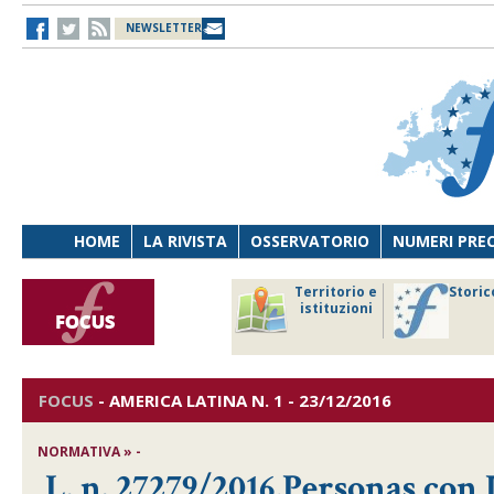
NEWSLETTER
HOME
LA RIVISTA
OSSERVATORIO
NUMERI PRE
avoro
Osservatorio
Territorio e
Storic
ersona
di Diritto
istituzioni
cnologia
sanitario
FOCUS
-
AMERICA LATINA
N. 1 - 23/12/2016
NORMATIVA » -
L. n. 27279/2016,Personas con