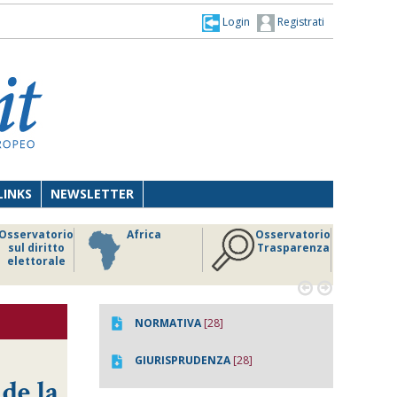
Login
Registrati
LINKS
NEWSLETTER
Osservatorio
Africa
Osservatorio
sul diritto
Trasparenza
elettorale


NORMATIVA
[28]
GIURISPRUDENZA
[28]
de la