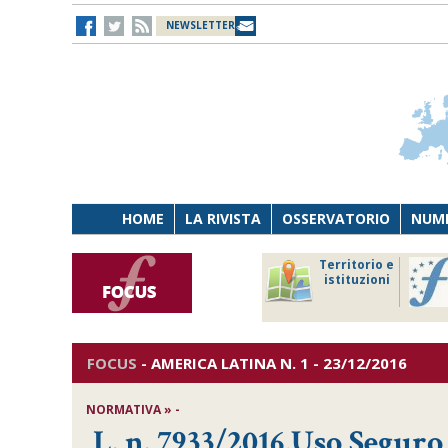
NEWSLETTER
HOME
LA RIVISTA
OSSERVATORIO
NUME
Lavoro
Osservatorio
Territorio e
Persona
di Diritto
istituzioni
Tecnologia
sanitario
FOCUS
-
AMERICA LATINA
N. 1 - 23/12/2016
NORMATIVA » -
L. n. 7933/2016,Uso Seguro