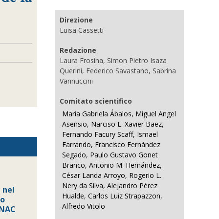
Direzione
Luisa Cassetti
Redazione
Laura Frosina, Simon Pietro Isaza
Querini, Federico Savastano, Sabrina
Vannuccini
Comitato scientifico
Maria Gabriela Ábalos, Miguel Angel
Asensio, Narciso L. Xavier Baez,
Fernando Facury Scaff, Ismael
Farrando, Francisco Fernández
Segado, Paulo Gustavo Gonet
Branco, Antonio M. Hernández,
César Landa Arroyo, Rogerio L.
Nery da Silva, Alejandro Pérez
 nel
Hualde, Carlos Luiz Strapazzon,
lo
Alfredo Vitolo
 ANAC