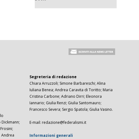
Segreteria di redazione
Chiara Arruzzoli; Simone Barbareschi; Alina
Iuliana Benea; Andrea Caravita di Toritto; Maria
Cristina Carbone; Adriano Dirri; Eleonora
Iannario; Giulia Renzi; Giulia Santomauro;
Francesco Severa; Sergio Spatola; Giulia Vasino.
lo
zo Dickmann;
E-mail: redazione@federalismi.it
rosini;
; Andrea
Informazioni generali