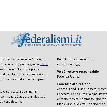
 devono essere inviati all'indirizzo
Direttore responsabile
ederalismi.it, già adeguati ai
criteri
Annamaria Poggi
I testi ricevuti, dopo una prima
ViceDirettore responsabile
 del comitato di redazione, saranno
Federica Fabrizzi
a procedura di double blind peer
Comitato di direzione
Andrea Biondi; Luisa Cassetti; Marcel
ceve solo testi inediti: non si
Cecchetti; Carlo Curti Gialdino; Ren
ontributi già apparsi in altre sedi
Antonio Ferrara; Tommaso Edoardo F
 ad esse destinati.
Diana-Urania Galetta; Roberto Miccù