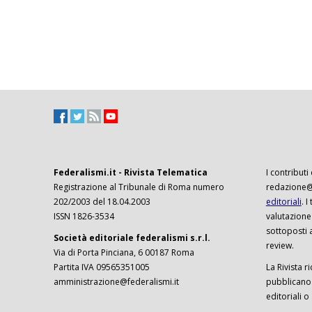
Federalismi.it - Rivista Telematica
I contributi
Registrazione al Tribunale di Roma numero
redazione@f
202/2003 del 18.04.2003
editoriali
. 
ISSN 1826-3534
valutazione
sottoposti 
Società editoriale federalismi s.r.l.
review.
Via di Porta Pinciana, 6 00187 Roma
Partita IVA 09565351005
La Rivista ri
amministrazione@federalismi.it
pubblicano c
editoriali o