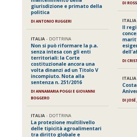
mantenimento della
DI
ROSS
giurisdizione e primato della
politica
ITALIA
DI
ANTONIO RUGGERI
Il reg
conce
ITALIA
- DOTTRINA
maritt
Non si può riformare la p.a.
esige
senza intesa con gli enti
dell'
territoriali: la Corte
DI
CRIS
costituzionale ancora una
volta dinanzi ad un Titolo V
incompiuto. Nota alla
ITALIA
sentenza n. 251/2016
Costa
Anive
DI
ANNAMARIA POGGI E GIOVANNI
BOGGERO
DI
JOSÉ
ITALIA
- DOTTRINA
La protezione multilivello
delle tipicità agroalimentari
tra diritto globale e