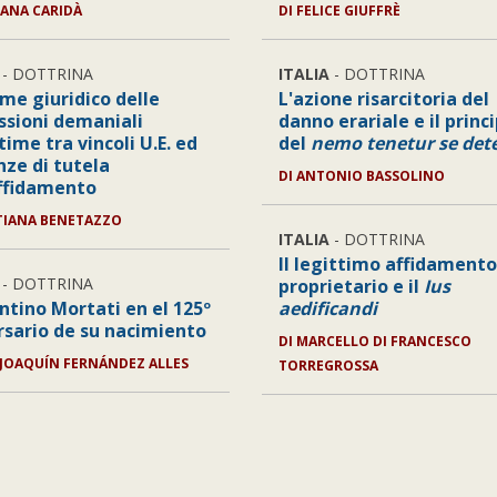
ANA CARIDÀ
DI
FELICE GIUFFRÈ
- DOTTRINA
ITALIA
- DOTTRINA
ime giuridico delle
L'azione risarcitoria del
ssioni demaniali
danno erariale e il princ
ime tra vincoli U.E. ed
del
nemo tenetur se det
nze di tutela
DI
ANTONIO BASSOLINO
affidamento
TIANA BENETAZZO
ITALIA
- DOTTRINA
Il legittimo affidamento
- DOTTRINA
proprietario e il
Ius
ntino Mortati en el 125º
aedificandi
rsario de su nacimiento
DI
MARCELLO DI FRANCESCO
 JOAQUÍN FERNÁNDEZ ALLES
TORREGROSSA