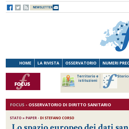
NEWSLETTER
HOME
LA RIVISTA
OSSERVATORIO
NUMERI PRE
avoro
Osservatorio
Territorio e
Storic
ersona
di Diritto
istituzioni
cnologia
sanitario
FOCUS
-
OSSERVATORIO DI DIRITTO SANITARIO
STATO » PAPER -
DI
STEFANO CORSO
Lo spazio europeo dei dati sa