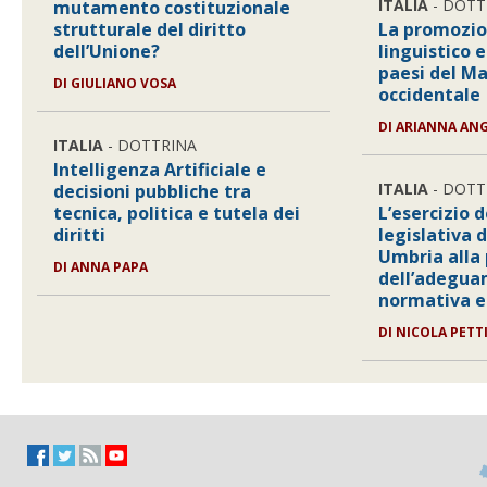
ITALIA
- DOTT
mutamento costituzionale
strutturale del diritto
La promozio
dell’Unione?
linguistico e
paesi del M
DI
GIULIANO VOSA
occidentale
DI
ARIANNA ANG
ITALIA
- DOTTRINA
Intelligenza Artificiale e
ITALIA
- DOTT
decisioni pubbliche tra
tecnica, politica e tutela dei
L’esercizio 
diritti
legislativa 
Umbria alla
DI
ANNA PAPA
dell’adegua
normativa e
DI
NICOLA PETT