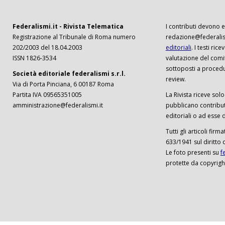
Federalismi.it - Rivista Telematica
I contributi devono es
Registrazione al Tribunale di Roma numero
redazione@federalism
202/2003 del 18.04.2003
editoriali
. I testi ri
ISSN 1826-3534
valutazione del comi
sottoposti a procedu
Società editoriale federalismi s.r.l.
review.
Via di Porta Pinciana, 6 00187 Roma
Partita IVA 09565351005
La Rivista riceve solo 
amministrazione@federalismi.it
pubblicano contributi
editoriali o ad esse d
Tutti gli articoli firm
633/1941 sul diritto 
Le foto presenti su
f
protette da copyrigh