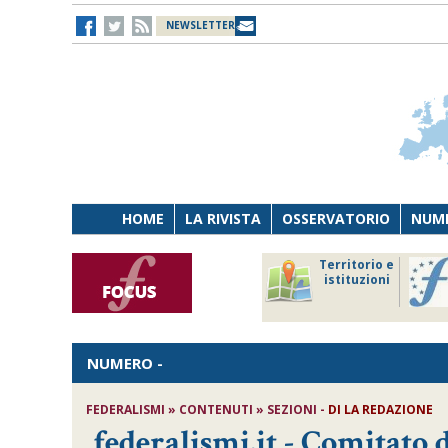
NEWSLETTER
HOME
LA RIVISTA
OSSERVATORIO
NUME
Lavoro
Osservatorio
Territorio e
Persona
di Diritto
istituzioni
Tecnologia
sanitario
NUMERO
-
FEDERALISMI » CONTENUTI » SEZIONI -
DI LA REDAZIONE
federalismi.it - Comitato 