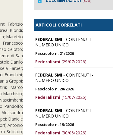
DOCUMENTAZIONE
[378]
ra; Fabrizio
ARTICOLI CORRELATI
drea Biondi;
in; Maurizio
FEDERALISMI
- CONTENUTI -
; Francesco
NUMERO UNICO
nso Celotto;
Fascicolo n. 21/2026
ente di San
Federalismi
(29/07/2026)
toli; Danilo
sela Färber;
io Franchini;
FEDERALISMI
- CONTENUTI -
NUMERO UNICO
Tania Groppi;
rtini; Marco
Fascicolo n. 20/2026
o Marchisio;
Federalismi
(15/07/2026)
Nascimbeni;
o Pandolfo;
FEDERALISMI
- CONTENUTI -
; Alessandra
NUMERO UNICO
mpei; Daniele
Fascicolo n. 19/2026
orf; Antonio
ro Selicato;
Federalismi
(30/06/2026)