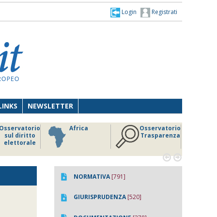
Login
Registrati
LINKS
NEWSLETTER
Osservatorio
Africa
Osservatorio
sul diritto
Trasparenza
elettorale


NORMATIVA
[791]
GIURISPRUDENZA
[520]