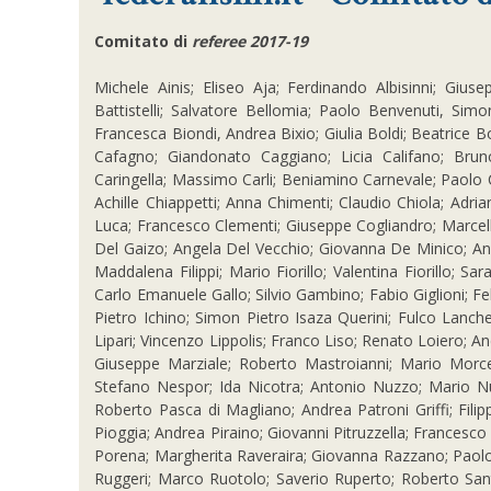
Comitato di
referee 2017-19
Michele Ainis; Eliseo Aja; Ferdinando Albisinni; Gius
Battistelli; Salvatore Bellomia; Paolo Benvenuti, Simo
Francesca Biondi, Andrea Bixio; Giulia Boldi; Beatrice 
Cafagno; Giandonato Caggiano; Licia Califano; Bruno
Caringella; Massimo Carli; Beniamino Carnevale; Paolo 
Achille Chiappetti; Anna Chimenti; Claudio Chiola; Adriana
Luca; Francesco Clementi; Giuseppe Cogliandro; Marcello
Del Gaizo; Angela Del Vecchio; Giovanna De Minico; An
Maddalena Filippi; Mario Fiorillo; Valentina Fiorillo; Sa
Carlo Emanuele Gallo; Silvio Gambino; Fabio Giglioni; Fel
Pietro Ichino; Simon Pietro Isaza Querini; Fulco Lanch
Lipari; Vincenzo Lippolis; Franco Liso; Renato Loiero;
An
Giuseppe Marziale; Roberto Mastroianni; Mario Morce
Stefano Nespor; Ida Nicotra; Antonio Nuzzo; Mario N
Roberto Pasca di Magliano; Andrea Patroni Griffi; Filipp
Pioggia; Andrea Piraino; Giovanni Pitruzzella; Francesco 
Porena; Margherita Raveraira; Giovanna Razzano; Paolo
Ruggeri; Marco Ruotolo; Saverio Ruperto; Roberto Santi