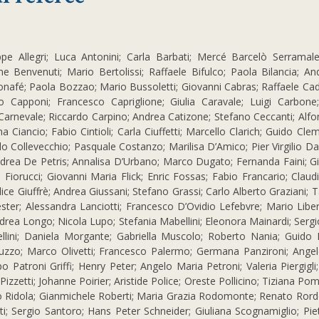
eppe Allegri; Luca Antonini; Carla Barbati; Mercé Barcelò Serramale
ne Benvenuti; Mario Bertolissi; Raffaele Bifulco; Paola Bilancia; An
Bonafé; Paola Bozzao; Mario Bussoletti; Giovanni Cabras; Raffaele Cad
 Capponi; Francesco Capriglione; Giulia Caravale; Luigi Carbone
Carnevale; Riccardo Carpino; Andrea Catizone; Stefano Ceccanti; Alfo
 Ciancio; Fabio Cintioli; Carla Ciuffetti;
Marcello Clarich;
Guido Clem
 Collevecchio; Pasquale Costanzo; Marilisa D’Amico; Pier Virgilio Das
drea De Petris; Annalisa D’Urbano; Marco Dugato; Fernanda Faini; Gi
ra Fiorucci; Giovanni Maria Flick; Enric Fossas; Fabio Francario; Claud
ice Giuffrè; Andrea Giussani; Stefano Grassi; Carlo Alberto Graziani; 
ester; Alessandra Lanciotti; Francesco D’Ovidio Lefebvre; Mario Libe
drea Longo;
Nicola Lupo; Stefania Mabellini; Eleonora Mainardi; Sergi
llini; Daniela Morgante; Gabriella Muscolo; Roberto Nania; Guido 
uzzo; Marco Olivetti; Francesco Palermo; Germana Panzironi; Angel
o Patroni Griffi; Henry Peter; Angelo Maria Petroni; Valeria Piergigli
Pizzetti; Johanne Poirier; Aristide Police; Oreste Pollicino; Tiziana Po
 Ridola; Gianmichele Roberti; Maria Grazia Rodomonte; Renato Rord
; Sergio Santoro; Hans Peter Schneider; Giuliana Scognamiglio; Piet