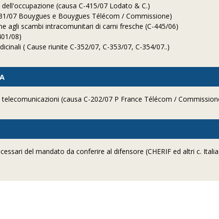
re dell'occupazione (causa C-415/07 Lodato & C.)
 C 431/07 Bouygues e Bouygues Télécom / Commissione)
ne agli scambi intracomunitari di carni fresche (C-445/06)
401/08)
icinali ( Cause riunite C-352/07, C-353/07, C-354/07..)
ZA
re telecomunicazioni (causa C-202/07 P France Télécom / Commission
cessari del mandato da conferire al difensore (CHERIF ed altri c. Italia