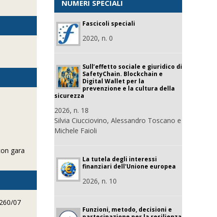
NUMERI SPECIALI
Fascicoli speciali
2020, n. 0
Sull’effetto sociale e giuridico di
SafetyChain. Blockchain e
Digital Wallet per la
prevenzione e la cultura della
sicurezza
2026, n. 18
Silvia Ciucciovino, Alessandro Toscano e
e
Michele Faioli
 con gara
La tutela degli interessi
finanziari dell'Unione europea
2026, n. 10
-260/07
Funzioni, metodo, decisioni e
partecipazione per la resilienza