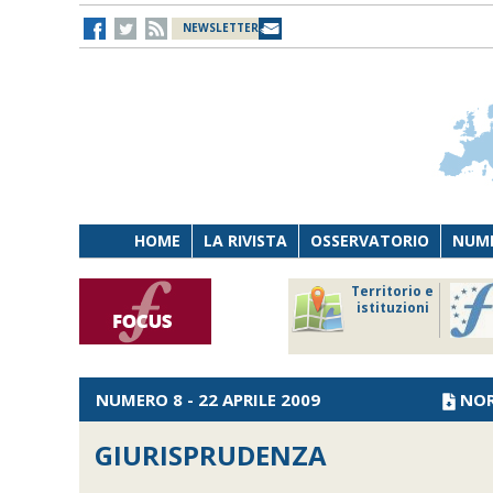
NEWSLETTER
HOME
LA RIVISTA
OSSERVATORIO
NUME
Lavoro
Osservatorio
Territorio e
Persona
di Diritto
istituzioni
Tecnologia
sanitario
NUMERO 8 - 22 APRILE 2009
NO
GIURISPRUDENZA