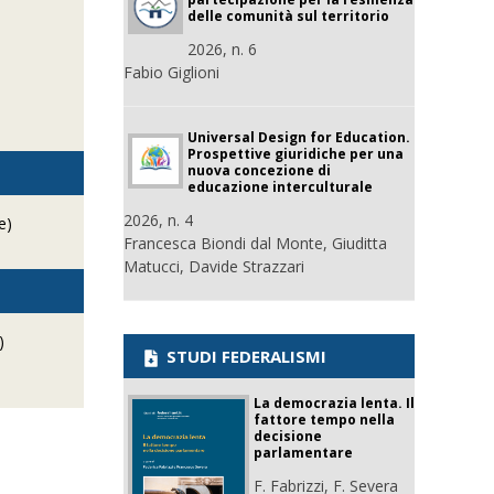
delle comunità sul territorio
2026, n. 6
Fabio Giglioni
Universal Design for Education.
Prospettive giuridiche per una
nuova concezione di
educazione interculturale
2026, n. 4
e)
Francesca Biondi dal Monte, Giuditta
Matucci, Davide Strazzari
)
STUDI FEDERALISMI
La democrazia lenta. Il
fattore tempo nella
decisione
parlamentare
F. Fabrizzi, F. Severa