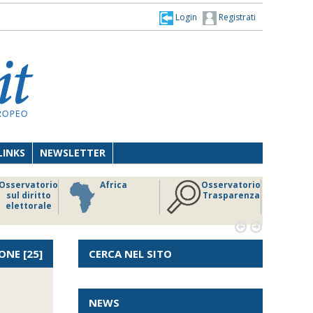
Login
Registrati
LINKS
NEWSLETTER
Osservatorio
Africa
Osservatorio
sul diritto
Trasparenza
elettorale


ONE
[25]
CERCA NEL SITO
NEWS