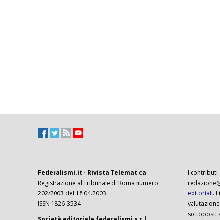
Federalismi.it - Rivista Telematica
I contributi
Registrazione al Tribunale di Roma numero
redazione@f
202/2003 del 18.04.2003
editoriali
. 
ISSN 1826-3534
valutazione
sottoposti 
Società editoriale federalismi s.r.l.