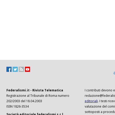
Federalismi.it - Rivista Telematica
I contributi devono es
Registrazione al Tribunale di Roma numero
redazione@federalism
202/2003 del 18.04.2003
editoriali
. I testi ri
ISSN 1826-3534
valutazione del comi
sottoposti a procedu
Società editoriale federalismi s.r.l.