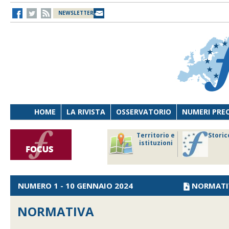
NEWSLETTER
HOME
LA RIVISTA
OSSERVATORIO
NUMERI PRE
avoro
Osservatorio
Territorio e
Storic
ersona
di Diritto
istituzioni
cnologia
sanitario
NUMERO 1 - 10 GENNAIO 2024
NORMATI
NORMATIVA