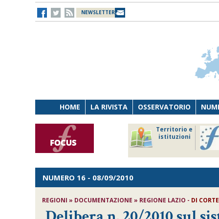
NEWSLETTER
HOME
LA RIVISTA
OSSERVATORIO
NUME
Lavoro
Osservatorio
Territorio e
Persona
di Diritto
istituzioni
Tecnologia
sanitario
NUMERO 16
- 08/09/2010
REGIONI » DOCUMENTAZIONE » REGIONE LAZIO -
DI CORTE
Delibera n. 20/2010 sul s