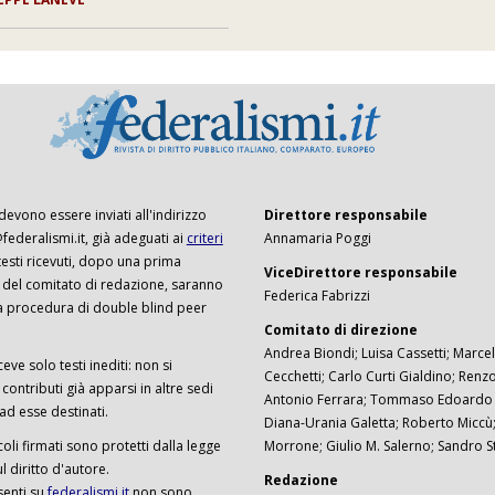
 devono essere inviati all'indirizzo
Direttore responsabile
ederalismi.it, già adeguati ai
criteri
Annamaria Poggi
I testi ricevuti, dopo una prima
ViceDirettore responsabile
 del comitato di redazione, saranno
Federica Fabrizzi
a procedura di double blind peer
Comitato di direzione
Andrea Biondi; Luisa Cassetti; Marcel
ceve solo testi inediti: non si
Cecchetti; Carlo Curti Gialdino; Ren
ontributi già apparsi in altre sedi
Antonio Ferrara; Tommaso Edoardo F
 ad esse destinati.
Diana-Urania Galetta; Roberto Miccù
ticoli firmati sono protetti dalla legge
Morrone; Giulio M. Salerno; Sandro S
 diritto d'autore.
Redazione
senti su
federalismi.it
non sono