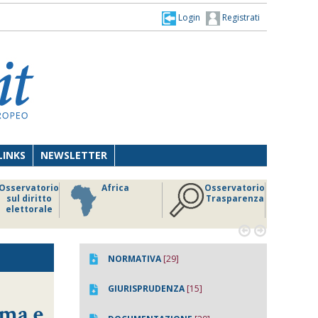
Login
Registrati
LINKS
NEWSLETTER
Osservatorio
Africa
Osservatorio
sul diritto
Trasparenza
elettorale


NORMATIVA
[29]
GIURISPRUDENZA
[15]
oma e