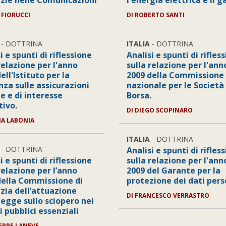
zie nelle Comunicazioni
l'energia elettrica e il g
 FIORUCCI
DI ROBERTO SANTI
- DOTTRINA
ITALIA
- DOTTRINA
i e spunti di riflessione
Analisi e spunti di rifles
relazione per l'anno
sulla relazione per l'ann
ell'Istituto per la
2009 della Commissione
nza sulle assicurazioni
nazionale per le Società 
e e di interesse
Borsa.
tivo.
DI DIEGO SCOPINARO
NA LABONIA
ITALIA
- DOTTRINA
- DOTTRINA
Analisi e spunti di rifles
i e spunti di riflessione
sulla relazione per l'ann
relazione per l’anno
2009 del Garante per la
della Commissione di
protezione dei dati pers
zia dell’attuazione
DI FRANCESCO VERRASTRO
legge sullo sciopero nei
i pubblici essenziali
SEPPE LANEVE