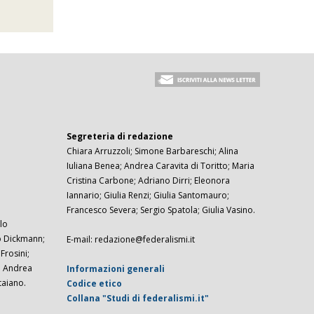
Segreteria di redazione
Chiara Arruzzoli; Simone Barbareschi; Alina
Iuliana Benea; Andrea Caravita di Toritto; Maria
Cristina Carbone; Adriano Dirri; Eleonora
Iannario; Giulia Renzi; Giulia Santomauro;
Francesco Severa; Sergio Spatola; Giulia Vasino.
lo
zo Dickmann;
E-mail: redazione@federalismi.it
rosini;
; Andrea
Informazioni generali
taiano.
Codice etico
Collana "Studi di federalismi.it"