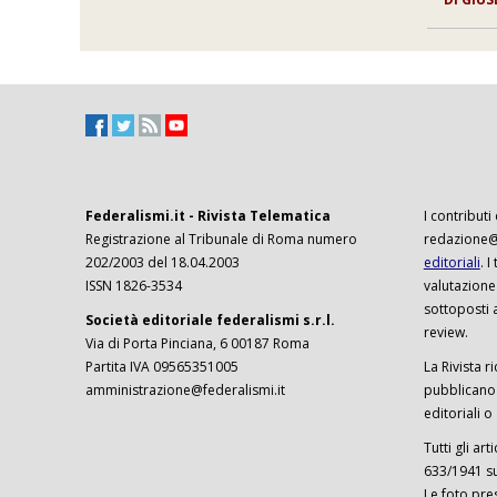
Federalismi.it - Rivista Telematica
I contributi
Registrazione al Tribunale di Roma numero
redazione@f
202/2003 del 18.04.2003
editoriali
. 
ISSN 1826-3534
valutazione
sottoposti 
Società editoriale federalismi s.r.l.
review.
Via di Porta Pinciana, 6 00187 Roma
Partita IVA 09565351005
La Rivista ri
amministrazione@federalismi.it
pubblicano c
editoriali o
Tutti gli ar
633/1941 sul
Le foto pre