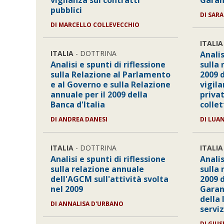
vigilanza sui contratti
Garan
pubblici
DI SARA
DI MARCELLO COLLEVECCHIO
ITALIA
ITALIA
- DOTTRINA
Analis
Analisi e spunti di riflessione
sulla 
sulla Relazione al Parlamento
2009 d
e al Governo e sulla Relazione
vigila
annuale per il 2009 della
privat
Banca d'Italia
collet
DI ANDREA DANESI
DI LUA
ITALIA
- DOTTRINA
ITALIA
Analisi e spunti di riflessione
Analis
sulla relazione annuale
sulla 
dell'AGCM sull'attività svolta
2009 
nel 2009
Garan
della 
DI ANNALISA D'URBANO
serviz
DI GIU