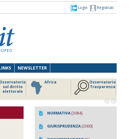
Login
Registrati
LINKS
NEWSLETTER
Osservatorio
Africa
Osservatorio
sul diritto
Trasparenza
elettorale


NORMATIVA
[3084]
GIURISPRUDENZA
[2000]