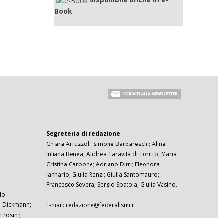
Book
Segreteria di redazione
Chiara Arruzzoli; Simone Barbareschi; Alina
Iuliana Benea; Andrea Caravita di Toritto; Maria
Cristina Carbone; Adriano Dirri; Eleonora
Iannario; Giulia Renzi; Giulia Santomauro;
Francesco Severa; Sergio Spatola; Giulia Vasino.
lo
zo Dickmann;
E-mail: redazione@federalismi.it
rosini;