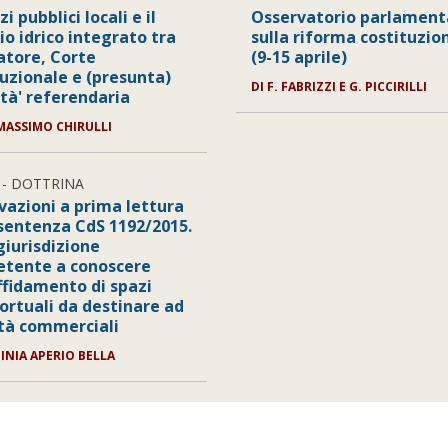
zi pubblici locali e il
Osservatorio parlament
io idrico integrato tra
sulla riforma costituzio
latore, Corte
(9-15 aprile)
tuzionale e (presunta)
DI
F. FABRIZZI E G. PICCIRILLI
ntà' referendaria
MASSIMO CHIRULLI
- DOTTRINA
vazioni a prima lettura
 sentenza CdS 1192/2015.
giurisdizione
tente a conoscere
affidamento di spazi
ortuali da destinare ad
ità commerciali
INIA APERIO BELLA