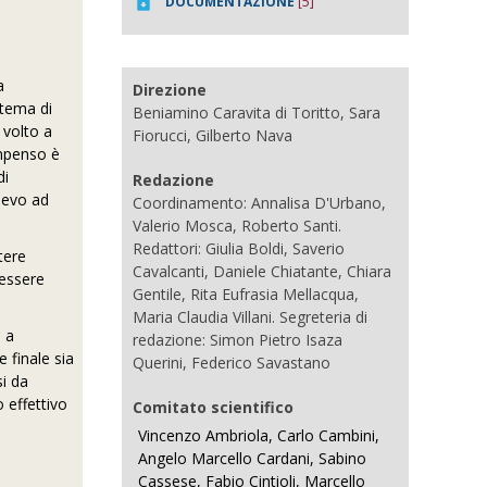
DOCUMENTAZIONE
[5]
a
Direzione
 tema di
Beniamino Caravita di Toritto, Sara
 volto a
Fiorucci, Gilberto Nava
compenso è
di
Redazione
lievo ad
Coordinamento: Annalisa D'Urbano,
Valerio Mosca, Roberto Santi.
Redattori: Giulia Boldi, Saverio
tere
Cavalcanti, Daniele Chiatante, Chiara
 essere
Gentile, Rita Eufrasia Mellacqua,
Maria Claudia Villani. Segreteria di
e a
redazione: Simon Pietro Isaza
e finale sia
Querini, Federico Savastano
si da
o effettivo
Comitato scientifico
Vincenzo Ambriola, Carlo Cambini,
Angelo Marcello Cardani, Sabino
Cassese, Fabio Cintioli, Marcello