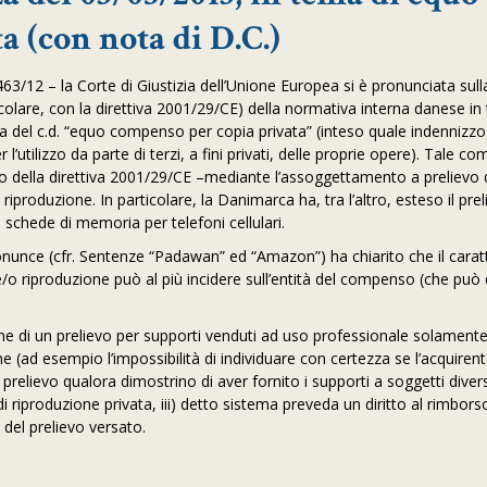
 (con nota di D.C.)
/12 – la Corte di Giustizia dell’Unione Europea si è pronunciata sull
colare, con la direttiva 2001/29/CE) della normativa interna danese in
lina del c.d. “equo compenso per copia privata” (inteso quale indennizzo
r l’utilizzo da parte di terzi, a fini privati, delle proprie opere). Tale 
to della direttiva 2001/29/CE –mediante l’assoggettamento a prelievo 
riproduzione. In particolare, la Danimarca ha, tra l’altro, esteso il pre
le schede di memoria per telefoni cellulari.
nunce (cfr. Sentenze “Padawan” ed “Amazon”) ha chiarito che il carat
e/o riproduzione può al più incidere sull’entità del compenso (che può
ione di un prelievo per supporti venduti ad uso professionale solament
che (ad esempio l’impossibilità di individuare con certezza se l’acquirent
l prelievo qualora dimostrino di aver fornito i supporti a soggetti diver
i riproduzione privata, iii) detto sistema preveda un diritto al rimbors
 del prelievo versato.