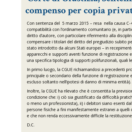
compenso per copia privata
Con sentenza del 5 marzo 2015 – resa nella causa C-463
compatibilità con l’ordinamento comunitario (e, in parti
diritto d’autore, con particolare riferimento alla discip
compensare i titolari del diritto del pregiudizio subito pe
stato introdotto da alcuni Stati europei – in recepimen
apparecchi e supporti aventi funzione di registrazione e 
una specifica tipologia di supporti polifunzionali, quali 
In primo luogo, la CGUE richiamandosi a precedenti pro
principale o secondario della funzione di registrazione 
escluso soltanto nell’ipotesi di danno di minima entità).
Inoltre, la CGUE ha rilevato che è consentita la previs
condizione che: i) ciò sia giustificato da difficoltà prati
o meno un professionista), ii) i debitori siano esenti da
persone fisiche a fini manifestamente estranei a quelli d
e che non renda eccessivamente difficile la restituzione
D.C.