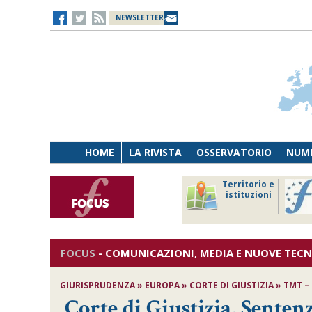
NEWSLETTER
HOME
LA RIVISTA
OSSERVATORIO
NUME
Lavoro
Osservatorio
Territorio e
Persona
di Diritto
istituzioni
Tecnologia
sanitario
FOCUS
-
COMUNICAZIONI, MEDIA E NUOVE TEC
GIURISPRUDENZA » EUROPA » CORTE DI GIUSTIZIA » TMT – 
Corte di Giustizia, Senten