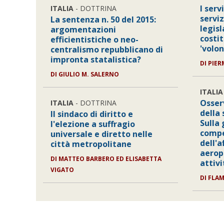
I servi
ITALIA
- DOTTRINA
serviz
La sentenza n. 50 del 2015:
legis
argomentazioni
costi
efficientistiche o neo-
'volo
centralismo repubblicano di
impronta statalistica?
DI
PIER
DI
GIULIO M. SALERNO
ITALIA
Osser
ITALIA
- DOTTRINA
della
Il sindaco di diritto e
Sulla 
l'elezione a suffragio
compe
universale e diretto nelle
dell'
città metropolitane
aerop
DI
MATTEO BARBERO ED ELISABETTA
attiv
VIGATO
DI
FLAM