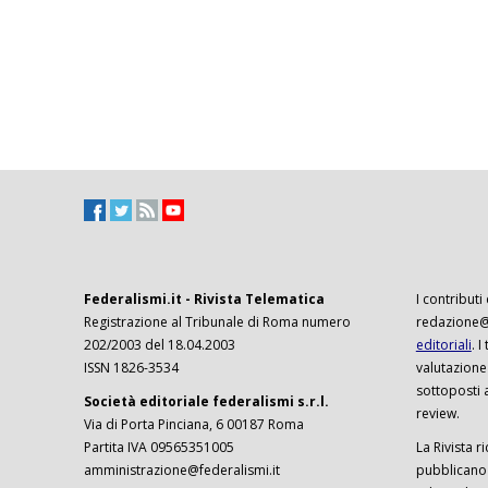
Federalismi.it - Rivista Telematica
I contributi
Registrazione al Tribunale di Roma numero
redazione@f
202/2003 del 18.04.2003
editoriali
. 
ISSN 1826-3534
valutazione
sottoposti 
Società editoriale federalismi s.r.l.
review.
Via di Porta Pinciana, 6 00187 Roma
Partita IVA 09565351005
La Rivista ri
amministrazione@federalismi.it
pubblicano c