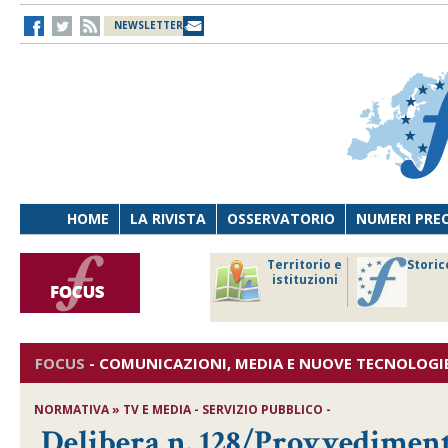
NEWSLETTER
HOME
LA RIVISTA
OSSERVATORIO
NUMERI PRE
avoro
Osservatorio
Territorio e
Storic
ersona
di Diritto
istituzioni
cnologia
sanitario
FOCUS
-
COMUNICAZIONI, MEDIA E NUOVE TECNOLOGI
NORMATIVA » TV E MEDIA - SERVIZIO PUBBLICO -
Delibera n. 128/Provvedimento a