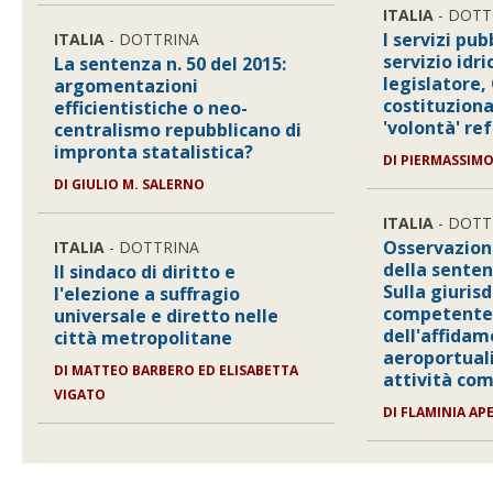
ITALIA
- DOTT
I servizi pubb
ITALIA
- DOTTRINA
servizio idr
La sentenza n. 50 del 2015:
legislatore,
argomentazioni
costituziona
efficientistiche o neo-
'volontà' re
centralismo repubblicano di
impronta statalistica?
DI
PIERMASSIMO
DI
GIULIO M. SALERNO
ITALIA
- DOTT
Osservazioni
ITALIA
- DOTTRINA
della senten
Il sindaco di diritto e
Sulla giuris
l'elezione a suffragio
competente 
universale e diretto nelle
dell'affidam
città metropolitane
aeroportuali
DI
MATTEO BARBERO ED ELISABETTA
attività co
VIGATO
DI
FLAMINIA AP