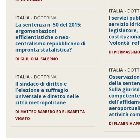
ITALIA
- DOTT
I servizi pubb
ITALIA
- DOTTRINA
servizio idr
La sentenza n. 50 del 2015:
legislatore,
argomentazioni
costituziona
efficientistiche o neo-
'volontà' re
centralismo repubblicano di
impronta statalistica?
DI
PIERMASSIMO
DI
GIULIO M. SALERNO
ITALIA
- DOTT
Osservazioni
ITALIA
- DOTTRINA
della senten
Il sindaco di diritto e
Sulla giuris
l'elezione a suffragio
competente 
universale e diretto nelle
dell'affidam
città metropolitane
aeroportuali
DI
MATTEO BARBERO ED ELISABETTA
attività co
VIGATO
DI
FLAMINIA AP