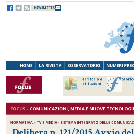
NEWSLETTER
HOME
LA RIVISTA
OSSERVATORIO
NUMERI PRE
avoro
Osservatorio
Territorio e
Storic
ersona
di Diritto
istituzioni
cnologia
sanitario
FOCUS
-
COMUNICAZIONI, MEDIA E NUOVE TECNOLOGI
NORMATIVA » TV E MEDIA - SISTEMA INTEGRATO DELLE COMUNICAZ
Delibera n. 121/2015,Avvio d