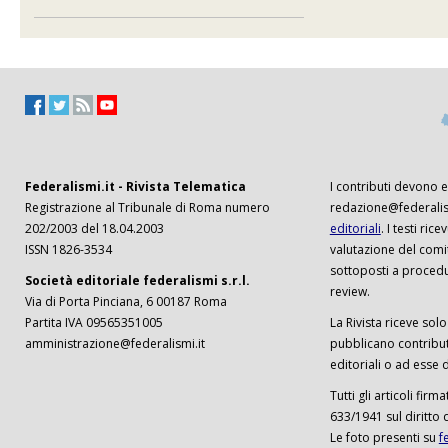
Federalismi.it - Rivista Telematica
I contributi devono es
Registrazione al Tribunale di Roma numero
redazione@federalism
202/2003 del 18.04.2003
editoriali
. I testi ri
ISSN 1826-3534
valutazione del comi
sottoposti a procedu
Società editoriale federalismi s.r.l.
review.
Via di Porta Pinciana, 6 00187 Roma
Partita IVA 09565351005
La Rivista riceve solo 
amministrazione@federalismi.it
pubblicano contributi
editoriali o ad esse d
Tutti gli articoli firm
633/1941 sul diritto 
Le foto presenti su
f