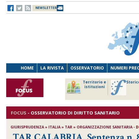
NEWSLETTER
HOME
LA RIVISTA
OSSERVATORIO
NUMERI PRE
avoro
Osservatorio
Territorio e
Storic
ersona
di Diritto
istituzioni
cnologia
sanitario
FOCUS
-
OSSERVATORIO DI DIRITTO SANITARIO
GIURISPRUDENZA » ITALIA » TAR » ORGANIZZAZIONE SANITARIA -
D
TAR CALABRIA, Sentenza n. 86