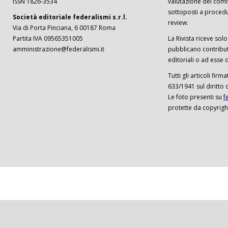
ISSN 1826-3534
valutazione del comi
sottoposti a procedu
Società editoriale federalismi s.r.l.
review.
Via di Porta Pinciana, 6 00187 Roma
Partita IVA 09565351005
La Rivista riceve solo 
amministrazione@federalismi.it
pubblicano contributi
editoriali o ad esse d
Tutti gli articoli firm
633/1941 sul diritto 
Le foto presenti su
f
protette da copyrigh