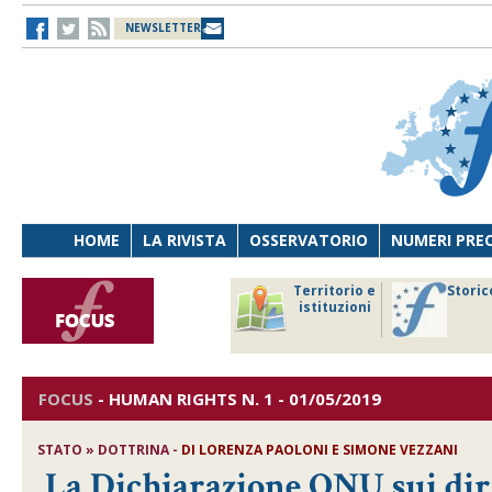
NEWSLETTER
HOME
LA RIVISTA
OSSERVATORIO
NUMERI PRE
avoro
Osservatorio
Territorio e
Storic
ersona
di Diritto
istituzioni
cnologia
sanitario
FOCUS
-
HUMAN RIGHTS
N. 1 - 01/05/2019
STATO » DOTTRINA -
DI
LORENZA PAOLONI E SIMONE VEZZANI
La Dichiarazione ONU sui dirit