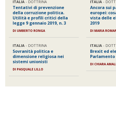
ITALIA
- DOTTRINA
ITALIA
- DOTT
Tentativi di prevenzione
Ancora sui pa
della corruzione politica.
europei: cos
Utilità e profili critici della
vista delle 
legge 9 gennaio 2019, n. 3
2019
DI
UMBERTO RONGA
DI
MARIA ROMAN
ITALIA
- DOTTRINA
ITALIA
- DOTT
Sovranità politica e
Brexit ed el
dimensione religiosa nei
Parlamento
sistemi unionisti
DI
CHIARA AMAL
DI
PASQUALE LILLO