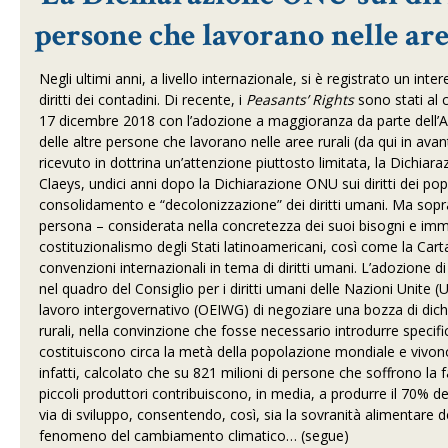
persone che lavorano nelle are
Negli ultimi anni, a livello internazionale, si è registrato un i
diritti dei contadini. Di recente, i
Peasants’ Rights
sono stati al 
17 dicembre 2018 con l’adozione a maggioranza da parte dell’As
delle altre persone che lavorano nelle aree rurali (da qui in avant
ricevuto in dottrina un’attenzione piuttosto limitata, la Dichiara
Claeys, undici anni dopo la Dichiarazione ONU sui diritti dei po
consolidamento e “decolonizzazione” dei diritti umani. Ma sopratt
persona – considerata nella concretezza dei suoi bisogni e imm
costituzionalismo degli Stati latinoamericani, così come la Carta
convenzioni internazionali in tema di diritti umani. L’adozione 
nel quadro del Consiglio per i diritti umani delle Nazioni Unite
lavoro intergovernativo (OEIWG) di negoziare una bozza di dichia
rurali, nella convinzione che fosse necessario introdurre specifi
costituiscono circa la metà della popolazione mondiale e vivono 
infatti, calcolato che su 821 milioni di persone che soffrono la 
piccoli produttori contribuiscono, in media, a produrre il 70% 
via di sviluppo, consentendo, così, sia la sovranità alimentare de
fenomeno del cambiamento climatico… (segue)