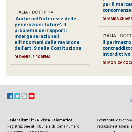
per il merca
concorrenza
ITALIA
- DOTTRINA
'Anche nell’interesse delle
DI
MARIA CHIAR
generazioni future'. Il
problema dei rapporti
ITALIA
- DOTT
intergenerazionali
all’indomani della revisione
Il perimetro 
dell’art. 9 della Costituzione
contradditto
interdittive
DI
DANIELE PORENA
DI
MONICA COC
Federalismi.it - Rivista Telematica
I contributi devono es
Registrazione al Tribunale di Roma numero
redazione@federalism