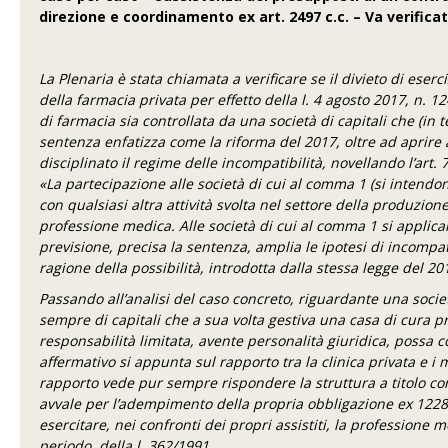
direzione e coordinamento ex art. 2497 c.c. – Va verifica
La Plenaria è stata chiamata a verificare se il divieto di ese
della farmacia privata per effetto della l. 4 agosto 2017, n. 124
di farmacia sia controllata da una società di capitali che (in 
sentenza enfatizza come la riforma del 2017, oltre ad aprire a
disciplinato il regime delle incompatibilità, novellando l’ar
«La partecipazione alle società di cui al comma 1 (si intendono
con qualsiasi altra attività svolta nel settore della produzio
professione medica. Alle società di cui al comma 1 si applican
previsione, precisa la sentenza, amplia le ipotesi di incompat
ragione della possibilità, introdotta dalla stessa legge del 20
Passando all’analisi del caso concreto, riguardante una socie
sempre di capitali che a sua volta gestiva una casa di cura pri
responsabilità limitata, avente personalità giuridica, possa 
affermativo si appunta sul rapporto tra la clinica privata e i m
rapporto vede pur sempre rispondere la struttura a titolo co
avvale per l’adempimento della propria obbligazione ex 1228 c
esercitare, nei confronti dei propri assistiti, la professione m
periodo, della l. 362/1991.