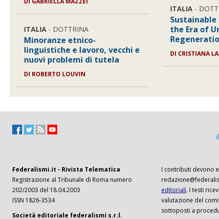
DI
GABRIELLA MAZZEI
ITALIA
- DOTT
Sustainable 
the Era of U
ITALIA
- DOTTRINA
Regeneration
Minoranze etnico-
linguistiche e lavoro, vecchi e
DI
CRISTIANA LA
nuovi problemi di tutela
DI
ROBERTO LOUVIN
Federalismi.it - Rivista Telematica
I contributi devono es
Registrazione al Tribunale di Roma numero
redazione@federalism
202/2003 del 18.04.2003
editoriali
. I testi ri
ISSN 1826-3534
valutazione del comi
sottoposti a procedu
Società editoriale federalismi s.r.l.