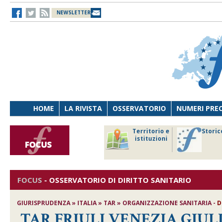
NEWSLETTER
HOME
LA RIVISTA
OSSERVATORIO
NUMERI PRE
avoro
Osservatorio
Territorio e
Storic
ersona
di Diritto
istituzioni
cnologia
sanitario
FOCUS
-
OSSERVATORIO DI DIRITTO SANITARIO
GIURISPRUDENZA » ITALIA » TAR » ORGANIZZAZIONE SANITARIA -
D
TAR FRIULI VENEZIA GIULIA, 