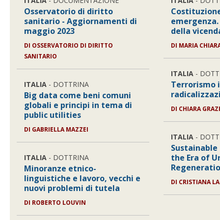
ITALIA
- DOCUMENTAZIONE
ITALIA
- DOTT
Osservatorio di diritto
Costituzione
sanitario - Aggiornamenti di
emergenza. 
maggio 2023
della vicen
DI
OSSERVATORIO DI DIRITTO
DI
MARIA CHIAR
SANITARIO
ITALIA
- DOTT
Terrorismo 
ITALIA
- DOTTRINA
radicalizzaz
Big data come beni comuni
globali e principi in tema di
DI
CHIARA GRAZ
public utilities
DI
GABRIELLA MAZZEI
ITALIA
- DOTT
Sustainable 
the Era of U
ITALIA
- DOTTRINA
Regeneration
Minoranze etnico-
linguistiche e lavoro, vecchi e
DI
CRISTIANA LA
nuovi problemi di tutela
DI
ROBERTO LOUVIN