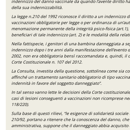
indennizzo del danno vaccinale da quando l’avente diritto
della sua indennizzabilità.
La legge n.210 del 1992 riconosce il diritto a un indennizzo 
vaccinazioni obbligatorie per legge o per ordinanza di un’autor
menomazione permanente della integrità psico-fisica (art.1), h
beneficiari di tale indennizzo (art. 2) e le modalità della rela
Nella fattispecie, i genitori di una bambina danneggiata a seg
indennizzo dopo i tre anni dalla manifestazione dell’evento 
2002, non era obbligatoria bensì raccomandata e, quindi, il 
Corte Costituzionale n. 107 del 2012.
La Consulta, investita della questione, sottolinea come sia co
affinché un trattamento sanitario obbligatorio di tipo vaccina
indennità in favore del soggetto danneggiato”.
In tal senso vanno lette le decisioni della Corte costituzionale
casi di lesioni conseguenti a vaccinazioni non ricomprese nella
118/220).
Sulla base di questi rilievi, “le esigenze di solidarietà social
210/92, portano a ritenere che la conoscenza del danno, che
amministrativa, suppone che il danneggiato abbia acquisito c