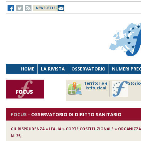
NEWSLETTER
HOME
LA RIVISTA
OSSERVATORIO
NUMERI PRE
avoro
Osservatorio
Territorio e
Storic
ersona
di Diritto
istituzioni
cnologia
sanitario
FOCUS
-
OSSERVATORIO DI DIRITTO SANITARIO
GIURISPRUDENZA » ITALIA » CORTE COSTITUZIONALE » ORGANIZZA
N. 35,