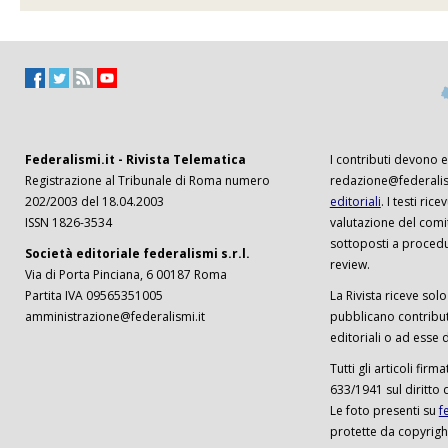
Federalismi.it - Rivista Telematica
I contributi devono es
Registrazione al Tribunale di Roma numero
redazione@federalism
202/2003 del 18.04.2003
editoriali
. I testi ri
ISSN 1826-3534
valutazione del comi
sottoposti a procedu
Società editoriale federalismi s.r.l.
review.
Via di Porta Pinciana, 6 00187 Roma
Partita IVA 09565351005
La Rivista riceve solo 
amministrazione@federalismi.it
pubblicano contributi
editoriali o ad esse d
Tutti gli articoli firm
633/1941 sul diritto 
Le foto presenti su
f
protette da copyrigh