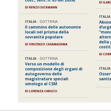
cost., sent. n. 65 del 2024)
DI
ILAR
DI
RENZO DICKMANN
ITALIA
ITALIA
- DOTTRINA
Abuso
Il cammino delle autonomie
d’urg
locali nel prisma della
“mon
sovranità popolare
alter
della
DI
VINCENZO CASAMASSIMA
costi
DI
COR
ITALIA
- DOTTRINA
Verso un modello di
ITALIA
composizione degli organi di
autogoverno delle
Osserv
magistrature speciali
sanit
omologo al CSM
DI
LORENZA CARUCCI