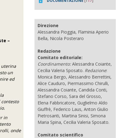
DOCUMENTAZIONE
[117]
Direzione
Alessandra Pioggia, Flaminia Aperio
Bella, Nicola Posteraro
ste –
Redazione
Comitato editoriale:
Coordinamento:
Alessandra Coiante,
 uterina
Cecilia Valeria Sposato.
Redazione
:
osto un
Monica Bergo, Alessandro Berrettini,
enire ed
Alice Cauduro, Piermassimo Chirulli,
Alessandra Coiante, Candida Conti,
la
Stefano Corso, Sara del Grosso,
l contesto
Elena Fabbricatore, Guglielmo Aldo
io.
Giuffrè, Federico Laus, Anton Giulio
Pietrosanti, Martina Sinisi, Simona
r in
Maria Spina, Cecilia Valeria Sposato.
ttento
rolli, onde
Comitato scientifico