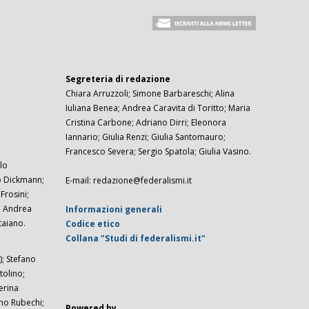
Segreteria di redazione
Chiara Arruzzoli; Simone Barbareschi; Alina
Iuliana Benea; Andrea Caravita di Toritto; Maria
Cristina Carbone; Adriano Dirri; Eleonora
Iannario; Giulia Renzi; Giulia Santomauro;
Francesco Severa; Sergio Spatola; Giulia Vasino.
lo
zo Dickmann;
E-mail: redazione@federalismi.it
rosini;
; Andrea
Informazioni generali
taiano.
Codice etico
Collana "Studi di federalismi.it"
; Stefano
tolino;
erina
imo Rubechi;
Powered by