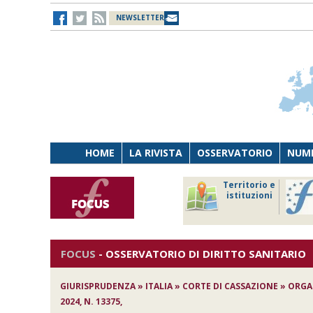
NEWSLETTER
HOME
LA RIVISTA
OSSERVATORIO
NUME
Lavoro
Osservatorio
Territorio e
Persona
di Diritto
istituzioni
Tecnologia
sanitario
FOCUS
-
OSSERVATORIO DI DIRITTO SANITARIO
GIURISPRUDENZA » ITALIA » CORTE DI CASSAZIONE » ORG
2024, N. 13375,