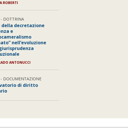
IA ROBERTI
- DOTTRINA
 della decretazione
enza e
ocameralismo
nato” nell’evoluzione
 giurisprudenza
tuzionale
RADO ANTONUCCI
- DOCUMENTAZIONE
atorio di diritto
ario