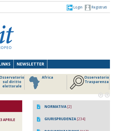
Login
Registrati
LINKS
NEWSLETTER
Osservatorio
Africa
Osservatorio
sul diritto
Trasparenza
elettorale


NORMATIVA
[2]
GIURISPRUDENZA
[234]
 3 APRILE