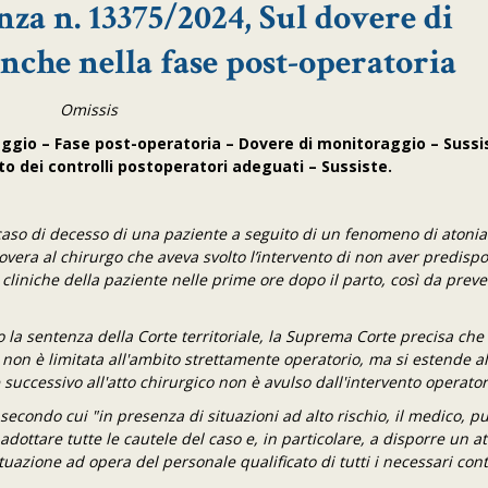
nza n. 13375/2024, Sul dovere di
nche nella fase post-operatoria
Omissis
ggio – Fase post-operatoria – Dovere di monitoraggio – Sussi
to dei controlli postoperatori adeguati – Sussiste.
l caso di decesso di una paziente a seguito di un fenomeno di atonia
rovera al chirurgo che aveva svolto l’intervento di non aver predisp
liniche della paziente nelle prime ore dopo il parto, così da prev
o la sentenza della Corte territoriale, la Suprema Corte precisa che 
 non è limitata all'ambito strettamente operatorio, ma si estende a
ccessivo all'atto chirurgico non è avulso dall'intervento operator
o secondo cui "in presenza di situazioni ad alto rischio, il medico, pu
adottare tutte le cautele del caso e, in particolare, a disporre un a
uazione ad opera del personale qualificato di tutti i necessari cont