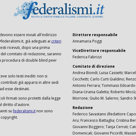
 devono essere inviati all'indirizzo
Direttore responsabile
ederalismi.it, già adeguati ai
criteri
Annamaria Poggi
I testi ricevuti, dopo una prima
ViceDirettore responsabile
 del comitato di redazione, saranno
Federica Fabrizzi
a procedura di double blind peer
Comitato di direzione
Andrea Biondi; Luisa Cassetti; Marcel
ceve solo testi inediti: non si
Cecchetti; Carlo Curti Gialdino; Ren
ontributi già apparsi in altre sedi
Antonio Ferrara; Tommaso Edoardo F
 ad esse destinati.
Diana-Urania Galetta; Roberto Miccù
ticoli firmati sono protetti dalla legge
Morrone; Giulio M. Salerno; Sandro S
 diritto d'autore.
Redazione
senti su
federalismi.it
non sono
Federico Savastano (Redattore Capo)
 copyright.
Aru; Francesco Battaglia; Cristina Ber
Giovanni Boggero; Tanja Cerruti; Cat
Domenicali; Giovanni Piccirilli; Mass