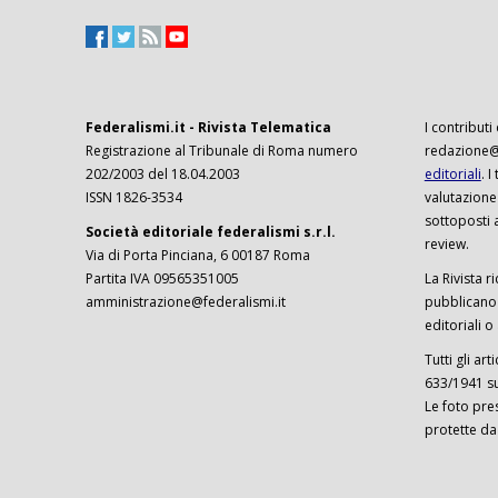
Federalismi.it - Rivista Telematica
I contributi
Registrazione al Tribunale di Roma numero
redazione@f
202/2003 del 18.04.2003
editoriali
. 
ISSN 1826-3534
valutazione
sottoposti 
Società editoriale federalismi s.r.l.
review.
Via di Porta Pinciana, 6 00187 Roma
Partita IVA 09565351005
La Rivista ri
amministrazione@federalismi.it
pubblicano c
editoriali o
Tutti gli ar
633/1941 sul
Le foto pre
protette da