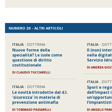
NUMERO 20 - ALTRI ARTICOLI
ITALIA
- DOTTRINA
ITALIA
- DOTT
Nuove forme della
Il (non) int
specialità? Le isole come
nella digita
questione di diritto
Servizio Idr
costituzionale
DI
ANDREA GIO
DI
CLAUDIO TUCCIARELLI
ITALIA
- DOTT
ITALIA
- DOTTRINA
Sport e rego
Le novità introdotte dal d.l.
dell’impact 
'sicurezza' in materia di
un’opportun
prevenzione antimafia
l’impiantist
DI
TOMMASO PASSARELLI
DI
ANGELO FRAN