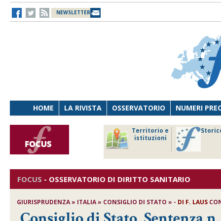
NEWSLETTER
HOME
LA RIVISTA
OSSERVATORIO
NUMERI PRE
avoro
Osservatorio
Territorio e
Storic
ersona
di Diritto
istituzioni
cnologia
sanitario
FOCUS
-
OSSERVATORIO DI DIRITTO SANITARIO
GIURISPRUDENZA » ITALIA » CONSIGLIO DI STATO » -
DI
F. LAUS
CONS
Consiglio di Stato, Sentenza n.