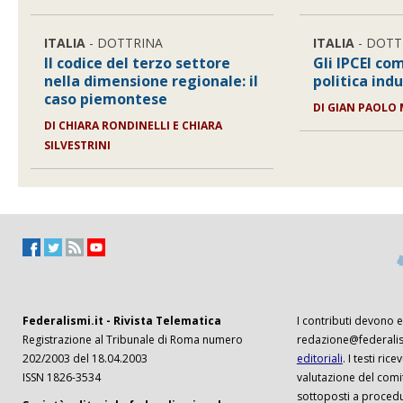
ITALIA
- DOTTRINA
ITALIA
- DOTT
Il codice del terzo settore
Gli IPCEI co
nella dimensione regionale: il
politica ind
caso piemontese
DI
GIAN PAOLO
DI
CHIARA RONDINELLI E CHIARA
SILVESTRINI
Federalismi.it - Rivista Telematica
I contributi devono es
Registrazione al Tribunale di Roma numero
redazione@federalism
202/2003 del 18.04.2003
editoriali
. I testi ri
ISSN 1826-3534
valutazione del comi
sottoposti a procedu