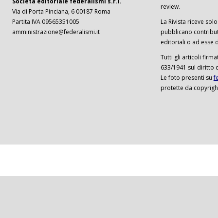
Società editoriale federalismi s.r.l.
review.
Via di Porta Pinciana, 6 00187 Roma
Partita IVA 09565351005
La Rivista riceve solo 
amministrazione@federalismi.it
pubblicano contributi
editoriali o ad esse d
Tutti gli articoli firm
633/1941 sul diritto 
Le foto presenti su
f
protette da copyrigh