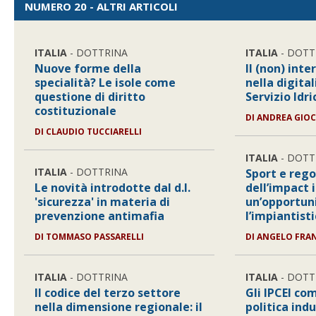
NUMERO 20 - ALTRI ARTICOLI
ITALIA
- DOTTRINA
ITALIA
- DOTT
Nuove forme della
Il (non) int
specialità? Le isole come
nella digita
questione di diritto
Servizio Idr
costituzionale
DI
ANDREA GIO
DI
CLAUDIO TUCCIARELLI
ITALIA
- DOTT
ITALIA
- DOTTRINA
Sport e rego
Le novità introdotte dal d.l.
dell’impact 
'sicurezza' in materia di
un’opportun
prevenzione antimafia
l’impiantist
DI
TOMMASO PASSARELLI
DI
ANGELO FRAN
ITALIA
- DOTTRINA
ITALIA
- DOTT
Il codice del terzo settore
Gli IPCEI co
nella dimensione regionale: il
politica ind