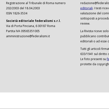
Registrazione al Tribunale di Roma numero
redazione@federalism
202/2003 del 18.04.2003
editoriali
. I testi ri
ISSN 1826-3534
valutazione del comi
sottoposti a procedu
Società editoriale federalismi s.r.l.
review.
Via di Porta Pinciana, 6 00187 Roma
Partita IVA 09565351005
La Rivista riceve solo 
amministrazione@federalismi.it
pubblicano contributi
editoriali o ad esse d
Tutti gli articoli firm
633/1941 sul diritto 
Le foto presenti su
f
protette da copyrigh