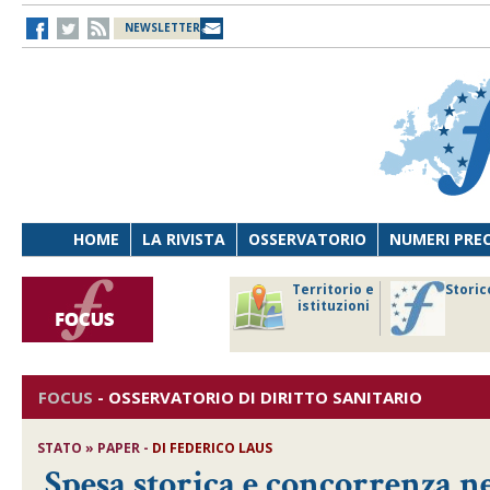
NEWSLETTER
HOME
LA RIVISTA
OSSERVATORIO
NUMERI PRE
avoro
Osservatorio
Territorio e
Storic
ersona
di Diritto
istituzioni
cnologia
sanitario
FOCUS
-
OSSERVATORIO DI DIRITTO SANITARIO
STATO » PAPER -
DI
FEDERICO LAUS
Spesa storica e concorrenza n