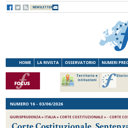
NEWSLETTER
HOME
LA RIVISTA
OSSERVATORIO
NUMERI PRE
avoro
Osservatorio
Territorio e
Storic
ersona
di Diritto
istituzioni
cnologia
sanitario
NUMERO 16
- 03/06/2026
GIURISPRUDENZA » ITALIA » CORTE COSTITUZIONALE » - CORTE COST
Corte Costituzionale, Sentenza