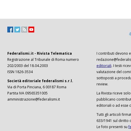
Federalismi.it - Rivista Telematica
I contributi devono es
Registrazione al Tribunale di Roma numero
redazione@federalism
202/2003 del 18.04.2003
editoriali
. I testi ri
ISSN 1826-3534
valutazione del comi
sottoposti a procedu
Società editoriale federalismi s.r.l.
review.
Via di Porta Pinciana, 6 00187 Roma
Partita IVA 09565351005
La Rivista riceve solo 
amministrazione@federalismi.it
pubblicano contributi
editoriali o ad esse d
Tutti gli articoli firm
633/1941 sul diritto 
Le foto presenti su
f