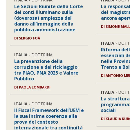
Le Sezioni Riunite della Corte
La responsab
dei conti illuminano sulla
dei magistra
(doverosa) ampiezza del
ancora aper
danno all’immagine della
DI
SIMONE MAL
pubblica amministrazione
DI
SERGIO FOÀ
ITALIA
- DOTT
Riforma dell
ITALIA
- DOTTRINA
essenziali d
La prevenzione della
nelle Provi
corruzione e del riciclaggio
Trento e Bo
tra PIAO, PNA 2025 e Valore
DI
ANTONIO ME
Pubblico
DI
PAOLA LOMBARDI
ITALIA
- DOTT
La struttura
ITALIA
- DOTTRINA
programmazi
Il Fiscal Framework dell’UEM e
sociali
la sua intima coerenza alla
DI
KLAUDIA KUR
prova del contesto
internazionale tra continuità