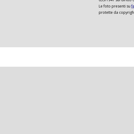
Le foto presenti su
f
protette da copyrigh