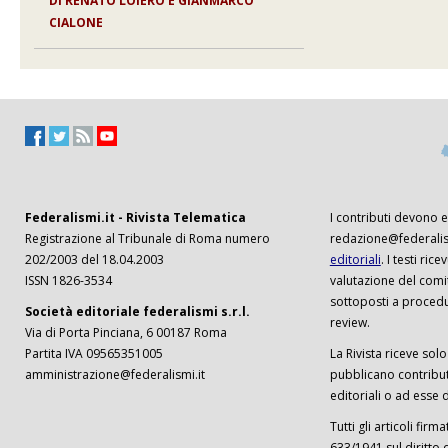
DI
RENATO LOIERO E GIANMARCO
CIALONE
Federalismi.it - Rivista Telematica
I contributi devono es
Registrazione al Tribunale di Roma numero
redazione@federalism
202/2003 del 18.04.2003
editoriali
. I testi ri
ISSN 1826-3534
valutazione del comi
sottoposti a procedu
Società editoriale federalismi s.r.l.
review.
Via di Porta Pinciana, 6 00187 Roma
Partita IVA 09565351005
La Rivista riceve solo 
amministrazione@federalismi.it
pubblicano contributi
editoriali o ad esse d
Tutti gli articoli firm
633/1941 sul diritto 