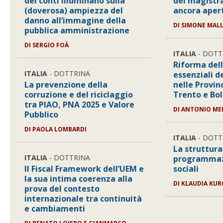
dei conti illuminano sulla
dei magistra
(doverosa) ampiezza del
ancora aper
danno all’immagine della
DI
SIMONE MAL
pubblica amministrazione
DI
SERGIO FOÀ
ITALIA
- DOTT
Riforma dell
ITALIA
- DOTTRINA
essenziali d
La prevenzione della
nelle Provi
corruzione e del riciclaggio
Trento e Bo
tra PIAO, PNA 2025 e Valore
DI
ANTONIO ME
Pubblico
DI
PAOLA LOMBARDI
ITALIA
- DOTT
La struttura
ITALIA
- DOTTRINA
programmazi
Il Fiscal Framework dell’UEM e
sociali
la sua intima coerenza alla
DI
KLAUDIA KUR
prova del contesto
internazionale tra continuità
e cambiamenti