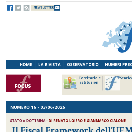
NEWSLETTER
HOME
LA RIVISTA
OSSERVATORIO
NUMERI PRE
avoro
Osservatorio
Territorio e
Storic
ersona
di Diritto
istituzioni
cnologia
sanitario
NUMERO 16
- 03/06/2026
STATO » DOTTRINA -
DI
RENATO LOIERO E GIANMARCO CIALONE
Il Fiscal Framework dell’UEM 