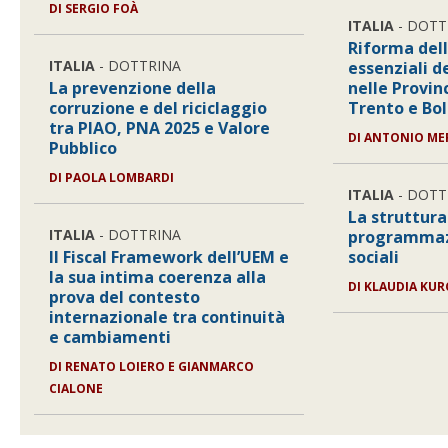
DI
SERGIO FOÀ
ITALIA
- DOTT
Riforma dell
ITALIA
- DOTTRINA
essenziali d
La prevenzione della
nelle Provi
corruzione e del riciclaggio
Trento e Bo
tra PIAO, PNA 2025 e Valore
DI
ANTONIO ME
Pubblico
DI
PAOLA LOMBARDI
ITALIA
- DOTT
La struttura
ITALIA
- DOTTRINA
programmazi
Il Fiscal Framework dell’UEM e
sociali
la sua intima coerenza alla
DI
KLAUDIA KUR
prova del contesto
internazionale tra continuità
e cambiamenti
DI
RENATO LOIERO E GIANMARCO
CIALONE