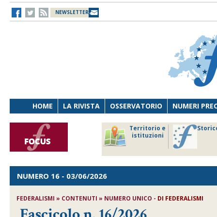
NEWSLETTER
HOME
LA RIVISTA
OSSERVATORIO
NUMERI PRE
avoro
Osservatorio
Territorio e
Storic
ersona
di Diritto
istituzioni
cnologia
sanitario
NUMERO 16
- 03/06/2026
FEDERALISMI » CONTENUTI » NUMERO UNICO -
DI
FEDERALISMI
Fascicolo n. 16/2026