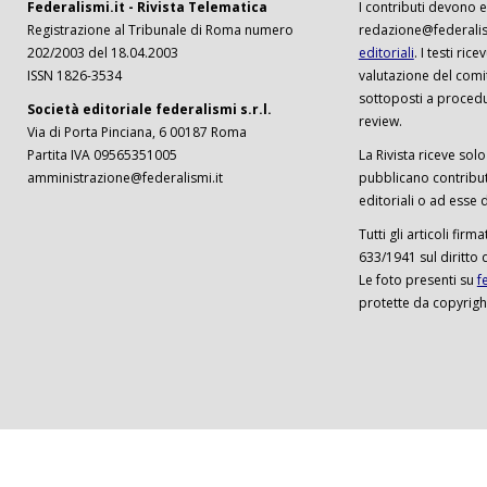
Federalismi.it - Rivista Telematica
I contributi devono es
Registrazione al Tribunale di Roma numero
redazione@federalism
202/2003 del 18.04.2003
editoriali
. I testi ri
ISSN 1826-3534
valutazione del comi
sottoposti a procedu
Società editoriale federalismi s.r.l.
review.
Via di Porta Pinciana, 6 00187 Roma
Partita IVA 09565351005
La Rivista riceve solo 
amministrazione@federalismi.it
pubblicano contributi
editoriali o ad esse d
Tutti gli articoli firm
633/1941 sul diritto 
Le foto presenti su
f
protette da copyrigh