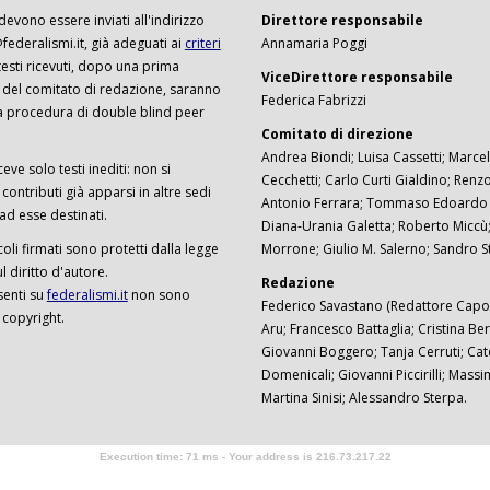
 devono essere inviati all'indirizzo
Direttore responsabile
ederalismi.it, già adeguati ai
criteri
Annamaria Poggi
I testi ricevuti, dopo una prima
ViceDirettore responsabile
 del comitato di redazione, saranno
Federica Fabrizzi
a procedura di double blind peer
Comitato di direzione
Andrea Biondi; Luisa Cassetti; Marcel
ceve solo testi inediti: non si
Cecchetti; Carlo Curti Gialdino; Ren
ontributi già apparsi in altre sedi
Antonio Ferrara; Tommaso Edoardo F
 ad esse destinati.
Diana-Urania Galetta; Roberto Miccù
ticoli firmati sono protetti dalla legge
Morrone; Giulio M. Salerno; Sandro S
 diritto d'autore.
Redazione
senti su
federalismi.it
non sono
Federico Savastano (Redattore Capo)
 copyright.
Aru; Francesco Battaglia; Cristina Ber
Giovanni Boggero; Tanja Cerruti; Cat
Domenicali; Giovanni Piccirilli; Mass
Martina Sinisi; Alessandro Sterpa.
Execution time: 71 ms - Your address is 216.73.217.22
Software Tour Operator