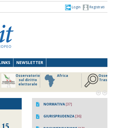
Login
Registrati
LINKS
NEWSLETTER
Osservatorio
Africa
Osservatorio
sul diritto
Trasparenza
elettorale


NORMATIVA
[37]
GIURISPRUDENZA
[36]
 15