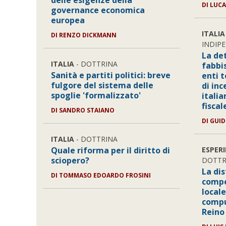
delle esigenze della
DI LUC
governance economica
europea
ITALIA
DI RENZO DICKMANN
INDIP
La de
ITALIA
- DOTTRINA
fabbi
Sanità e partiti politici: breve
enti t
fulgore del sistema delle
di inc
spoglie 'formalizzato'
itali
fiscal
DI SANDRO STAIANO
DI GUI
ITALIA
- DOTTRINA
Quale riforma per il diritto di
ESPER
sciopero?
DOTTR
La dis
DI TOMMASO EDOARDO FROSINI
compe
local
compu
Reino