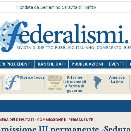
Fondata da Beniamino Caravita di Toritto
RI PRECEDENTI
BANCHE DATI
PUBBLICAZIONI
EVENTI
Storico focus
Riforme
America
istituzionali
Latina
e forma di
governo
ERA DEI DEPUTATI - COMMISSIONE III PERMANENTE ,
missione III permanente -Seduta