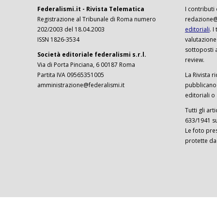
Federalismi.it - Rivista Telematica
I contributi
Registrazione al Tribunale di Roma numero
redazione@f
202/2003 del 18.04.2003
editoriali
. 
ISSN 1826-3534
valutazione
sottoposti 
Società editoriale federalismi s.r.l.
review.
Via di Porta Pinciana, 6 00187 Roma
Partita IVA 09565351005
La Rivista ri
amministrazione@federalismi.it
pubblicano c
editoriali o
Tutti gli ar
633/1941 sul
Le foto pre
protette da