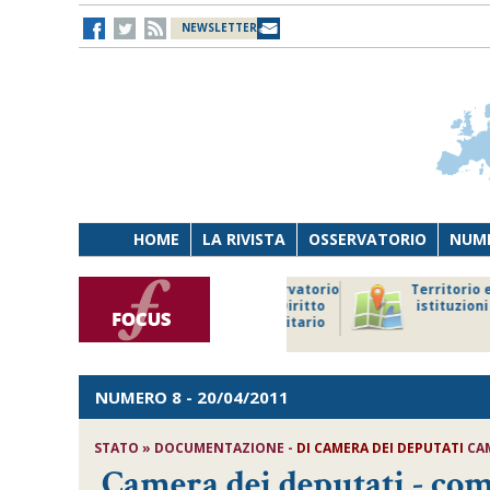
NEWSLETTER
HOME
LA RIVISTA
OSSERVATORIO
NUME
Lavoro
Osservatorio
Territorio e
Persona
di Diritto
istituzioni
Tecnologia
sanitario
NUMERO 8
- 20/04/2011
STATO » DOCUMENTAZIONE -
DI CAMERA DEI DEPUTATI
CAM
Camera dei deputati - com