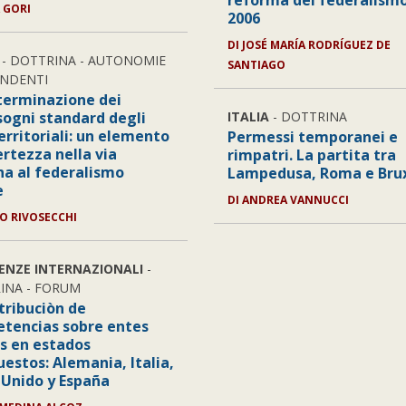
reforma del federalism
A GORI
2006
DI JOSÉ MARÍA RODRÍGUEZ DE
- DOTTRINA - AUTONOMIE
SANTIAGO
ENDENTI
terminazione dei
sogni standard degli
ITALIA
- DOTTRINA
erritoriali: un elemento
Permessi temporanei e
ertezza nella via
rimpatri. La partita tra
ana al federalismo
Lampedusa, Roma e Brux
e
DI ANDREA VANNUCCI
DO RIVOSECCHI
IENZE INTERNAZIONALI
-
INA - FORUM
tribuciòn de
tencias sobre entes
es en estados
estos: Alemania, Italia,
 Unido y España