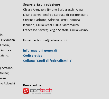
Segreteria di redazione
Chiara Arruzzoli; Simone Barbareschi; Alina
Iuliana Benea; Andrea Caravita di Toritto; Maria
Cristina Carbone; Adriano Dirri; Eleonora
Iannario; Giulia Renzi; Giulia Santomauro;
Francesco Severa; Sergio Spatola; Giulia Vasino.
lo
zo Dickmann;
E-mail: redazione@federalismi.it
rosini;
; Andrea
Informazioni generali
taiano.
Codice etico
Collana "Studi di federalismi.it"
; Stefano
tolino;
erina
imo Rubechi;
Powered by