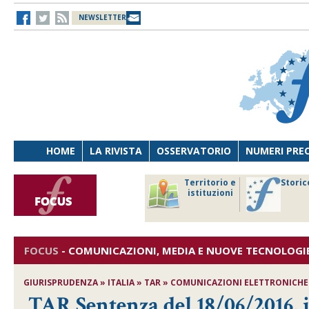
NEWSLETTER
HOME
LA RIVISTA
OSSERVATORIO
NUMERI PRE
avoro
Osservatorio
Territorio e
Storic
ersona
di Diritto
istituzioni
cnologia
sanitario
FOCUS
-
COMUNICAZIONI, MEDIA E NUOVE TECNOLOGI
GIURISPRUDENZA » ITALIA » TAR » COMUNICAZIONI ELETTRONICHE - F
TAR Sentenza del 18/06/2016, i