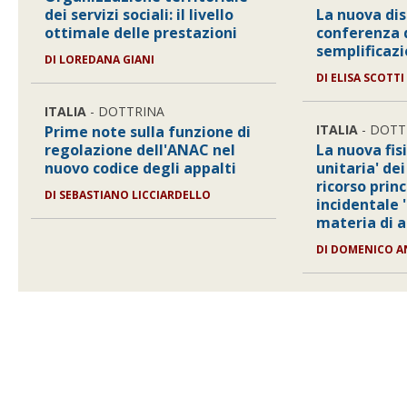
dei servizi sociali: il livello
La nuova dis
ottimale delle prestazioni
conferenza d
semplificazi
DI
LOREDANA GIANI
DI
ELISA SCOTTI
ITALIA
- DOTTRINA
ITALIA
- DOTT
Prime note sulla funzione di
regolazione dell'ANAC nel
La nuova fis
nuovo codice degli appalti
unitaria' dei
ricorso princ
DI
SEBASTIANO LICCIARDELLO
incidentale 
materia di a
DI
DOMENICO A