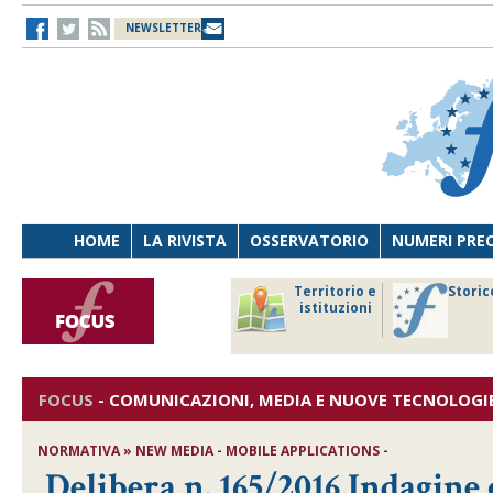
NEWSLETTER
HOME
LA RIVISTA
OSSERVATORIO
NUMERI PRE
avoro
Osservatorio
Territorio e
Storic
ersona
di Diritto
istituzioni
cnologia
sanitario
FOCUS
-
COMUNICAZIONI, MEDIA E NUOVE TECNOLOGI
NORMATIVA » NEW MEDIA - MOBILE APPLICATIONS -
Delibera n. 165/2016,Indagine