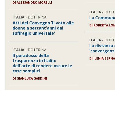
DI
ALESSANDRO MORELLI
ITALIA
- DOTT
ITALIA
- DOTTRINA
La Commune 
Atti del Convegno 'Il voto alle
DI
ROBERTA LO
donne a settant'anni dal
suffragio universale'
ITALIA
- DOTT
La distanza 
ITALIA
- DOTTRINA
'convergenze
Il paradosso della
DI
ILENIA BERN
trasparenza in Italia:
dell'arte di rendere oscure le
cose semplici
DI
GIANLUCA GARDINI