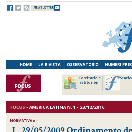
NEWSLETTER
HOME
LA RIVISTA
OSSERVATORIO
NUMERI PRE
avoro
Osservatorio
Territorio e
Storic
ersona
di Diritto
istituzioni
cnologia
sanitario
FOCUS
-
AMERICA LATINA
N. 1 - 23/12/2016
NORMATIVA » -
L. 29/05/2009,Ordinamento de