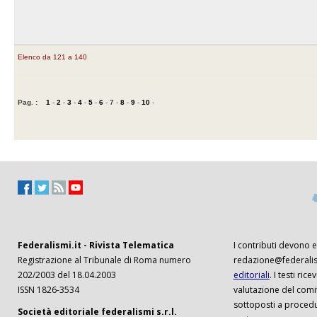
Elenco da 121 a 140
Pag. :
1
-
2
-
3
-
4
-
5
-
6
-
7
-
8
-
9
-
10
-
Federalismi.it - Rivista Telematica
I contributi devono es
Registrazione al Tribunale di Roma numero
redazione@federalism
202/2003 del 18.04.2003
editoriali
. I testi ri
ISSN 1826-3534
valutazione del comi
sottoposti a procedu
Società editoriale federalismi s.r.l.