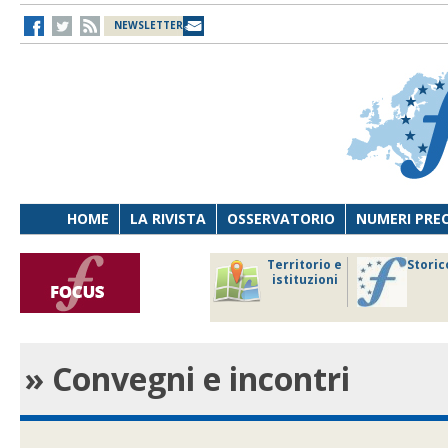
NEWSLETTER
HOME
LA RIVISTA
OSSERVATORIO
NUMERI PRE
avoro
Osservatorio
Territorio e
Storic
ersona
di Diritto
istituzioni
cnologia
sanitario
» Convegni e incontri