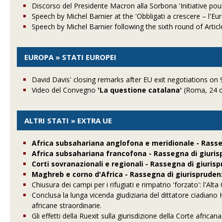
Discorso del Presidente Macron alla Sorbona 'Initiative pour
Speech by Michel Barnier at the 'Obbligati a crescere – l'
Speech by Michel Barnier following the sixth round of Arti
EUROPA » STATI EUROPEI
David Davis' closing remarks after EU exit negotiations o
Video del Convegno
'La questione catalana'
(Roma, 24 o
ALTRI STATI » EXTRA UE
Africa subsahariana anglofona e meridionale - Rass
Africa subsahariana francofona - Rassegna di giuri
Corti sovranazionali e regionali - Rassegna di giuris
Maghreb e corno d'Africa - Rassegna di giurisprude
Chiusura dei campi per i rifugiati e rimpatrio 'forzato': l'Alt
Conclusa la lunga vicenda giudiziaria del dittatore ciadiano
africane straordinarie.
Gli effetti della Ruexit sulla giurisdizione della Corte africana