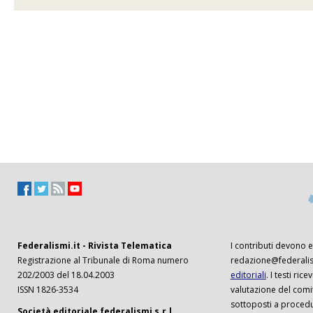
Federalismi.it - Rivista Telematica
I contributi devono es
Registrazione al Tribunale di Roma numero
redazione@federalism
202/2003 del 18.04.2003
editoriali
. I testi ri
ISSN 1826-3534
valutazione del comi
sottoposti a procedu
Società editoriale federalismi s.r.l.