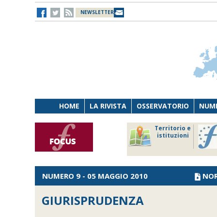
NEWSLETTER
HOME
LA RIVISTA
OSSERVATORIO
NUME
Lavoro
Osservatorio
Territorio e
Persona
di Diritto
istituzioni
Tecnologia
sanitario
NUMERO 9 - 05 MAGGIO 2010
NO
GIURISPRUDENZA