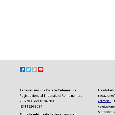
Federalismi.it - Rivista Telematica
I contributi
Registrazione al Tribunale di Roma numero
redazione@f
202/2003 del 18.04.2003
editoriali
. 
ISSN 1826-3534
valutazione
sottoposti 
Società editoriale federalismi s.r.l.