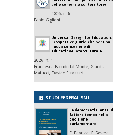
delle comunità sul territorio
2026, n. 6
Fabio Giglioni
Universal Design for Education.
Prospettive giuridiche per una
nuova concezione di
educazione interculturale
2026, n. 4
Francesca Biondi dal Monte, Giuditta
Matucci, Davide Strazzari
STUDI FEDERALISMI
La democrazia lenta. Il
fattore tempo nella
decisione
parlamentare
F. Fabrizzi, F. Severa