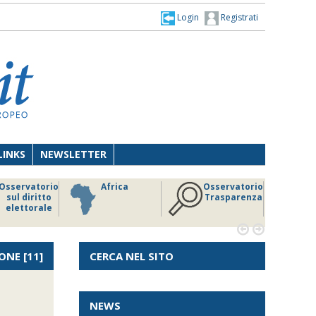
Login
Registrati
LINKS
NEWSLETTER
Osservatorio
Africa
Osservatorio
sul diritto
Trasparenza
elettorale


ONE
[11]
CERCA NEL SITO
NEWS