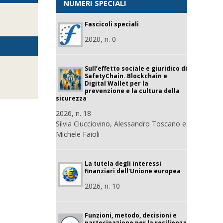
NUMERI SPECIALI
a
Fascicoli speciali
2020, n. 0
Sull’effetto sociale e giuridico di
SafetyChain. Blockchain e
Digital Wallet per la
prevenzione e la cultura della
sicurezza
2026, n. 18
Silvia Ciucciovino, Alessandro Toscano e
Michele Faioli
La tutela degli interessi
finanziari dell'Unione europea
2026, n. 10
Funzioni, metodo, decisioni e
partecipazione per la resilienza