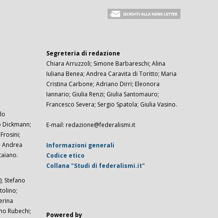
Segreteria di redazione
Chiara Arruzzoli; Simone Barbareschi; Alina
Iuliana Benea; Andrea Caravita di Toritto; Maria
Cristina Carbone; Adriano Dirri; Eleonora
Iannario; Giulia Renzi; Giulia Santomauro;
Francesco Severa; Sergio Spatola; Giulia Vasino.
lo
zo Dickmann;
E-mail: redazione@federalismi.it
rosini;
; Andrea
Informazioni generali
taiano.
Codice etico
Collana "Studi di federalismi.it"
; Stefano
tolino;
erina
imo Rubechi;
Powered by