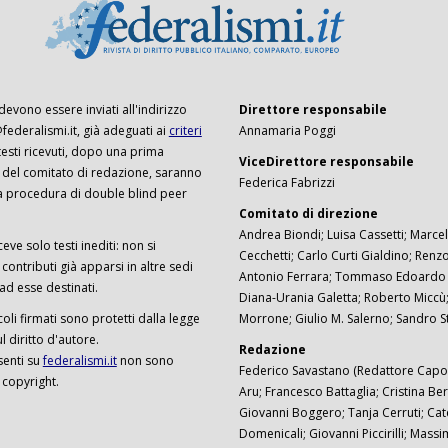
 devono essere inviati all'indirizzo
Direttore responsabile
ederalismi.it, già adeguati ai
criteri
Annamaria Poggi
I testi ricevuti, dopo una prima
ViceDirettore responsabile
 del comitato di redazione, saranno
Federica Fabrizzi
a procedura di double blind peer
Comitato di direzione
Andrea Biondi; Luisa Cassetti; Marcel
ceve solo testi inediti: non si
Cecchetti; Carlo Curti Gialdino; Ren
ontributi già apparsi in altre sedi
Antonio Ferrara; Tommaso Edoardo F
 ad esse destinati.
Diana-Urania Galetta; Roberto Miccù
ticoli firmati sono protetti dalla legge
Morrone; Giulio M. Salerno; Sandro S
 diritto d'autore.
Redazione
senti su
federalismi.it
non sono
Federico Savastano (Redattore Capo)
 copyright.
Aru; Francesco Battaglia; Cristina Ber
Giovanni Boggero; Tanja Cerruti; Cat
Domenicali; Giovanni Piccirilli; Mass