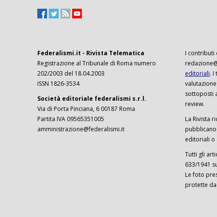
Federalismi.it - Rivista Telematica
I contributi
Registrazione al Tribunale di Roma numero
redazione@f
202/2003 del 18.04.2003
editoriali
. 
ISSN 1826-3534
valutazione
sottoposti 
Società editoriale federalismi s.r.l.
review.
Via di Porta Pinciana, 6 00187 Roma
Partita IVA 09565351005
La Rivista ri
amministrazione@federalismi.it
pubblicano c
editoriali o
Tutti gli ar
633/1941 sul
Le foto pre
protette da