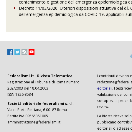
contenimento e gestione dell'emergenza epidemiologica d
Decreto 11/03/2020, Ulteriori disposizioni attuative del d.l
dell'emergenza epidemiologica da COVID-19, applicabili sull'
Federalismi.it - Rivista Telematica
I contributi devono es
Registrazione al Tribunale di Roma numero
redazione@federalism
202/2003 del 18.04.2003
editoriali
. I testi ri
ISSN 1826-3534
valutazione del comi
sottoposti a procedu
Società editoriale federalismi s.r.l.
review.
Via di Porta Pinciana, 6 00187 Roma
Partita IVA 09565351005
La Rivista riceve solo 
amministrazione@federalismi.it
pubblicano contributi
editoriali o ad esse d