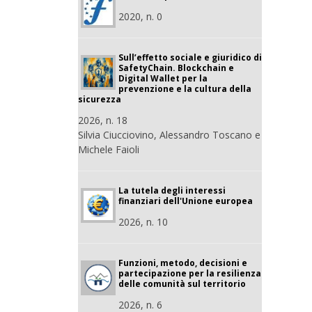
2020, n. 0
Sull’effetto sociale e giuridico di
SafetyChain. Blockchain e
Digital Wallet per la
prevenzione e la cultura della
sicurezza
2026, n. 18
Silvia Ciucciovino, Alessandro Toscano e
Michele Faioli
La tutela degli interessi
finanziari dell'Unione europea
2026, n. 10
Funzioni, metodo, decisioni e
partecipazione per la resilienza
delle comunità sul territorio
2026, n. 6