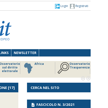
Login
Registrati
LINKS
NEWSLETTER
Osservatorio
Africa
Osservatorio
sul diritto
Trasparenza
elettorale


ONE
[17]
CERCA NEL SITO
FASCICOLO N. 3/2021