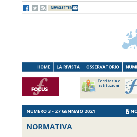
NEWSLETTER
HOME
LA RIVISTA
OSSERVATORIO
NUME
Lavoro
Osservatorio
Territorio e
Persona
di Diritto
istituzioni
Tecnologia
sanitario
NUMERO 3 - 27 GENNAIO 2021
NO
NORMATIVA