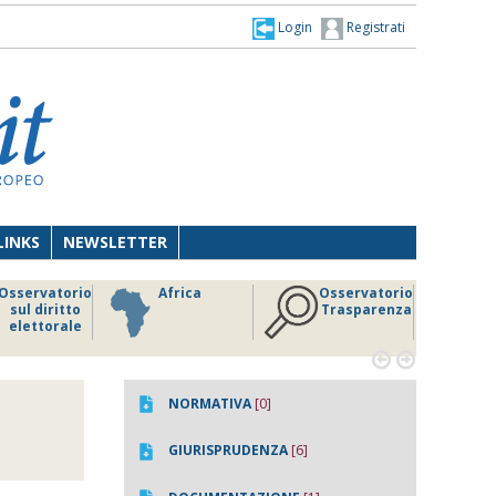
Login
Registrati
LINKS
NEWSLETTER
Osservatorio
Africa
Osservatorio
sul diritto
Trasparenza
elettorale


NORMATIVA
[0]
GIURISPRUDENZA
[6]