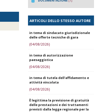
DOCUMENTAZIONE
[1]
ARTICOLI DELLO STESSO AUTORE
in tema di sindacato giurisdizionale
delle offerte tecniche di gara
(04/08/2026)
in tema di autorizzazione
paesaggistica
(04/08/2026)
in tema di tutela dell'affidamento e
attività vincolata
(04/08/2026)
È legittima la previsione di gratuità
delle prestazioni e dei trattamenti
previsti dalla legge regionale per la