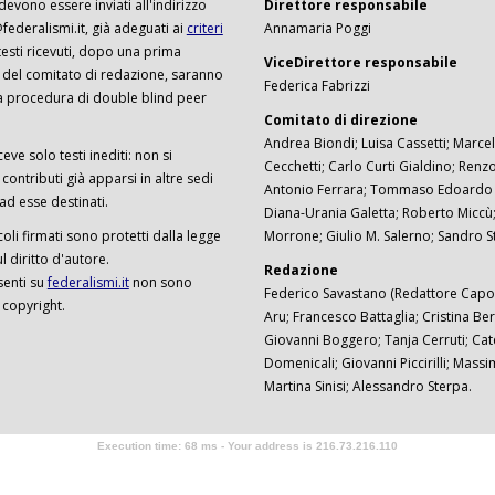
 devono essere inviati all'indirizzo
Direttore responsabile
ederalismi.it, già adeguati ai
criteri
Annamaria Poggi
I testi ricevuti, dopo una prima
ViceDirettore responsabile
 del comitato di redazione, saranno
Federica Fabrizzi
a procedura di double blind peer
Comitato di direzione
Andrea Biondi; Luisa Cassetti; Marcel
ceve solo testi inediti: non si
Cecchetti; Carlo Curti Gialdino; Ren
ontributi già apparsi in altre sedi
Antonio Ferrara; Tommaso Edoardo F
 ad esse destinati.
Diana-Urania Galetta; Roberto Miccù
ticoli firmati sono protetti dalla legge
Morrone; Giulio M. Salerno; Sandro S
 diritto d'autore.
Redazione
senti su
federalismi.it
non sono
Federico Savastano (Redattore Capo)
 copyright.
Aru; Francesco Battaglia; Cristina Ber
Giovanni Boggero; Tanja Cerruti; Cat
Domenicali; Giovanni Piccirilli; Mass
Martina Sinisi; Alessandro Sterpa.
Execution time: 68 ms - Your address is 216.73.216.110
Software Tour Operator