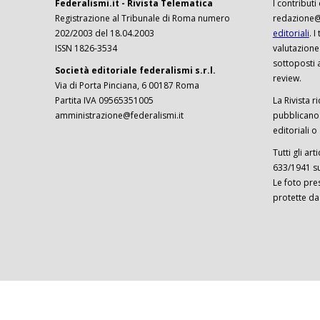
Federalismi.it - Rivista Telematica
I contributi
Registrazione al Tribunale di Roma numero
redazione@f
202/2003 del 18.04.2003
editoriali
. 
ISSN 1826-3534
valutazione
sottoposti 
Società editoriale federalismi s.r.l.
review.
Via di Porta Pinciana, 6 00187 Roma
Partita IVA 09565351005
La Rivista ri
amministrazione@federalismi.it
pubblicano c
editoriali o
Tutti gli ar
633/1941 sul
Le foto pre
protette da