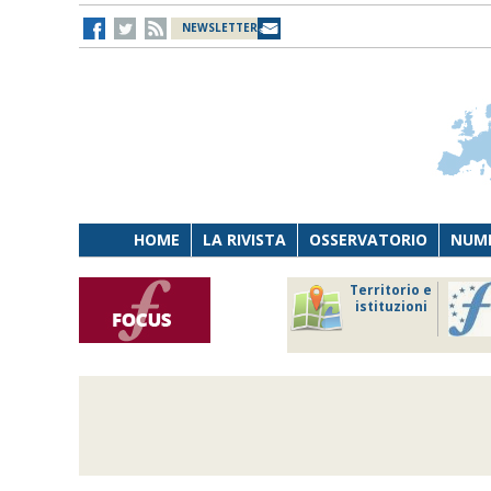
NEWSLETTER
HOME
LA RIVISTA
OSSERVATORIO
NUME
Lavoro
Osservatorio
Territorio e
Persona
di Diritto
istituzioni
Tecnologia
sanitario