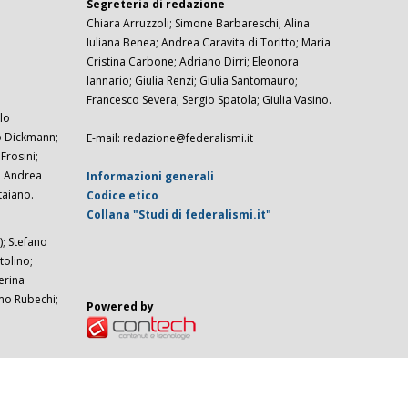
Segreteria di redazione
Chiara Arruzzoli; Simone Barbareschi; Alina
Iuliana Benea; Andrea Caravita di Toritto; Maria
Cristina Carbone; Adriano Dirri; Eleonora
Iannario; Giulia Renzi; Giulia Santomauro;
Francesco Severa; Sergio Spatola; Giulia Vasino.
lo
zo Dickmann;
E-mail: redazione@federalismi.it
rosini;
; Andrea
Informazioni generali
taiano.
Codice etico
Collana "Studi di federalismi.it"
; Stefano
tolino;
erina
imo Rubechi;
Powered by