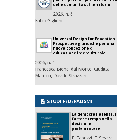
delle comunità sul territorio
2026, n. 6
Fabio Giglioni
Universal Design for Education.
Prospettive giuridiche per una
nuova concezione di
educazione interculturale
2026, n. 4
Francesca Biondi dal Monte, Giuditta
Matucci, Davide Strazzari
STUDI FEDERALISMI
La democrazia lenta. Il
fattore tempo nella
decisione
parlamentare
F. Fabrizzi, F. Severa