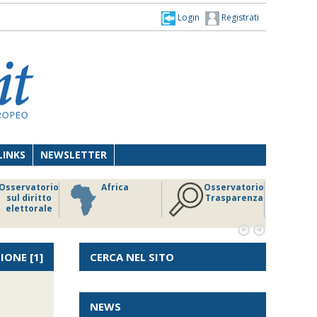
Login
Registrati
LINKS
NEWSLETTER
Osservatorio
Africa
Osservatorio
sul diritto
Trasparenza
elettorale


IONE
[1]
CERCA NEL SITO
NEWS