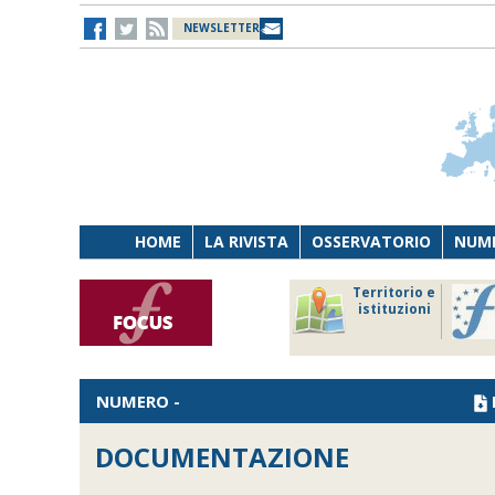
NEWSLETTER
HOME
LA RIVISTA
OSSERVATORIO
NUME
Lavoro
Osservatorio
Territorio e
Persona
di Diritto
istituzioni
Tecnologia
sanitario
NUMERO -
DOCUMENTAZIONE