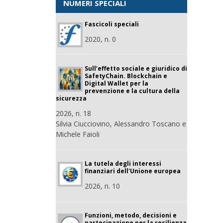
NUMERI SPECIALI
Fascicoli speciali
2020, n. 0
Sull’effetto sociale e giuridico di
SafetyChain. Blockchain e
Digital Wallet per la
prevenzione e la cultura della
sicurezza
2026, n. 18
Silvia Ciucciovino, Alessandro Toscano e
Michele Faioli
La tutela degli interessi
finanziari dell'Unione europea
2026, n. 10
Funzioni, metodo, decisioni e
partecipazione per la resilienza