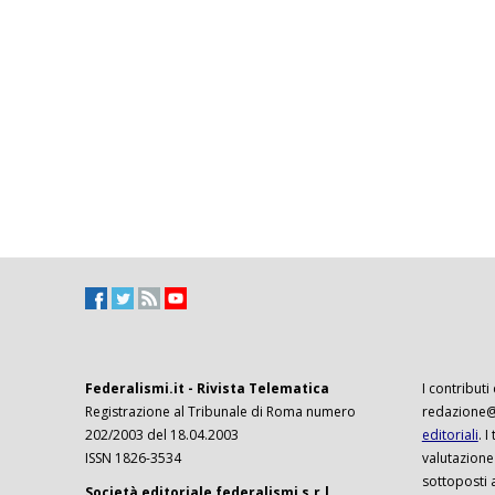
Federalismi.it - Rivista Telematica
I contributi
Registrazione al Tribunale di Roma numero
redazione@f
202/2003 del 18.04.2003
editoriali
. 
ISSN 1826-3534
valutazione
sottoposti 
Società editoriale federalismi s.r.l.