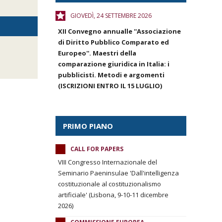
GIOVEDÌ, 24 SETTEMBRE 2026
XII Convegno annualle ''Associazione
di Diritto Pubblico Comparato ed
Europeo''. Maestri della
comparazione giuridica in Italia: i
pubblicisti. Metodi e argomenti
(ISCRIZIONI ENTRO IL 15 LUGLIO)
PRIMO PIANO
CALL FOR PAPERS
VIII Congresso Internazionale del
Seminario Paeninsulae 'Dall'intelligenza
costituzionale al costituzionalismo
artificiale' (Lisbona, 9-10-11 dicembre
2026)