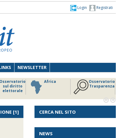
Login
Registrati
LINKS
NEWSLETTER
Osservatorio
Africa
Osservatorio
sul diritto
Trasparenza
elettorale


IONE
[1]
CERCA NEL SITO
NEWS