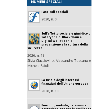
NUMERI SPECIALI
Fascicoli speciali
2020, n. 0
Sull’effetto sociale e giuridico di
SafetyChain. Blockchain e
Digital Wallet per la
prevenzione e la cultura della
sicurezza
2026, n. 18
Silvia Ciucciovino, Alessandro Toscano e
Michele Faioli
La tutela degli interessi
finanziari dell'Unione europea
2026, n. 10
Funzioni, metodo, decisioni e
partecipazione per la resilienza