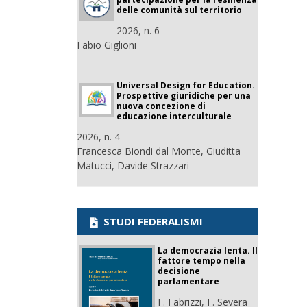
delle comunità sul territorio
2026, n. 6
Fabio Giglioni
Universal Design for Education.
Prospettive giuridiche per una
nuova concezione di
educazione interculturale
2026, n. 4
Francesca Biondi dal Monte, Giuditta
Matucci, Davide Strazzari
STUDI FEDERALISMI
La democrazia lenta. Il
fattore tempo nella
decisione
parlamentare
F. Fabrizzi, F. Severa