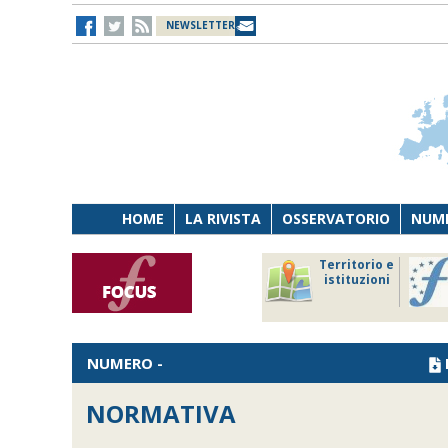
NEWSLETTER
HOME
LA RIVISTA
OSSERVATORIO
NUME
Lavoro
Osservatorio
Territorio e
Persona
di Diritto
istituzioni
Tecnologia
sanitario
NUMERO -
NORMATIVA