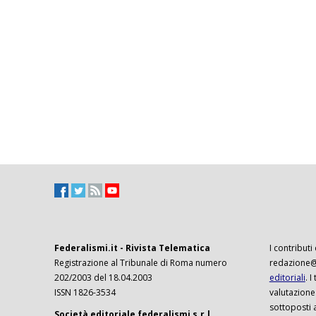
Federalismi.it - Rivista Telematica
I contributi
Registrazione al Tribunale di Roma numero
redazione@f
202/2003 del 18.04.2003
editoriali
. 
ISSN 1826-3534
valutazione
sottoposti 
Società editoriale federalismi s.r.l.