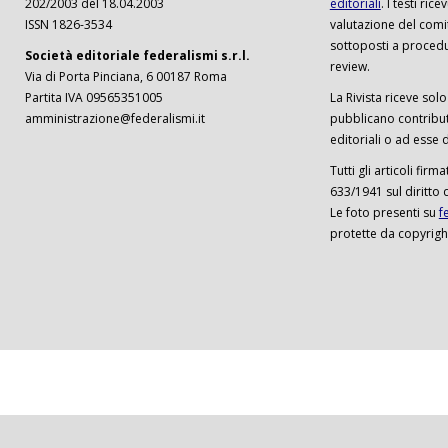
202/2003 del 18.04.2003
editoriali
. I testi ri
ISSN 1826-3534
valutazione del comi
sottoposti a procedu
Società editoriale federalismi s.r.l.
review.
Via di Porta Pinciana, 6 00187 Roma
Partita IVA 09565351005
La Rivista riceve solo 
amministrazione@federalismi.it
pubblicano contributi
editoriali o ad esse d
Tutti gli articoli firm
633/1941 sul diritto 
Le foto presenti su
f
protette da copyrigh