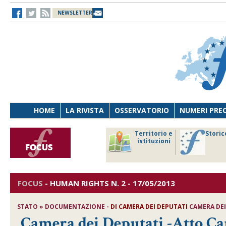
NEWSLETTER
HOME
LA RIVISTA
OSSERVATORIO
NUMERI PRE
avoro
Osservatorio
Territorio e
Storic
ersona
di Diritto
istituzioni
cnologia
sanitario
FOCUS
-
HUMAN RIGHTS
N. 2 - 17/05/2013
STATO » DOCUMENTAZIONE -
DI CAMERA DEI DEPUTATI
CAMERA DEI
Camera dei Deputati -Atto Ca