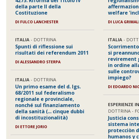
4275. Riforma del Titolo IV
regionalism
della parte II della
affermazione
Costituzione
welfare 'inc
DI FULCO LANCHESTER
DI LUCA GRIMAL
ITALIA
- DOTTRINA
ITALIA
- DOTT
Spunti di riflessione sui
Scorrimento
risultati dei referendum 2011
si preannun
revirement 
DI ALESSANDRO STERPA
in ordine all
sulle contro
impiego?
ITALIA
- DOTTRINA
Un primo esame del d. lgs.
DI EDOARDO NI
68/2011 sul federalismo
regionale e provinciale,
ESPERIENZE I
nonché sul finanziamento
della sanità (... cinque dubbi
DOTTRINA - 
di incostituzionalità)
Justicia cons
sistema int
DI ETTORE JORIO
protecciòn d
humanos y c