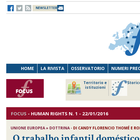
NEWSLETTER
HOME
LA RIVISTA
OSSERVATORIO
NUMERI PRE
avoro
Osservatorio
Territorio e
Storic
ersona
di Diritto
istituzioni
cnologia
sanitario
FOCUS
-
HUMAN RIGHTS
N. 1 - 22/01/2016
UNIONE EUROPEA » DOTTRINA -
DI
CANDY FLORENCIO THOMÉ E RO
O trabalho infantil doméstic