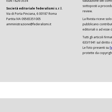
ISSN 1826-3534
valutazione del comi
sottoposti a procedu
Società editoriale federalismi s.r.l.
review.
Via di Porta Pinciana, 6 00187 Roma
Partita IVA 09565351005
La Rivista riceve solo 
amministrazione@federalismi.it
pubblicano contributi
editoriali o ad esse d
Tutti gli articoli firm
633/1941 sul diritto 
Le foto presenti su
f
protette da copyrigh