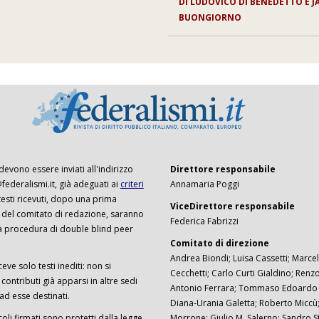
DI
LUDOVICO DI BENEDETTO E 
BUONGIORNO
 devono essere inviati all'indirizzo
Direttore responsabile
ederalismi.it, già adeguati ai
criteri
Annamaria Poggi
I testi ricevuti, dopo una prima
ViceDirettore responsabile
 del comitato di redazione, saranno
Federica Fabrizzi
a procedura di double blind peer
Comitato di direzione
Andrea Biondi; Luisa Cassetti; Marcel
ceve solo testi inediti: non si
Cecchetti; Carlo Curti Gialdino; Ren
ontributi già apparsi in altre sedi
Antonio Ferrara; Tommaso Edoardo F
 ad esse destinati.
Diana-Urania Galetta; Roberto Miccù
ticoli firmati sono protetti dalla legge
Morrone; Giulio M. Salerno; Sandro S