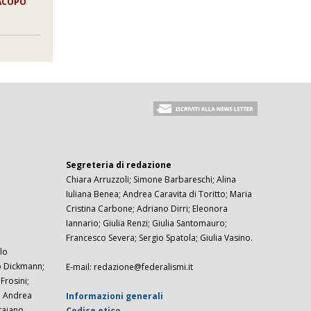
JACOPO
Segreteria di redazione
Chiara Arruzzoli; Simone Barbareschi; Alina
Iuliana Benea; Andrea Caravita di Toritto; Maria
Cristina Carbone; Adriano Dirri; Eleonora
Iannario; Giulia Renzi; Giulia Santomauro;
Francesco Severa; Sergio Spatola; Giulia Vasino.
lo
zo Dickmann;
E-mail: redazione@federalismi.it
rosini;
; Andrea
Informazioni generali
taiano.
Codice etico