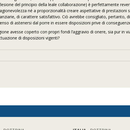
à (lesione del principio della leale collaborazione) è perfettamente revers
ragionevolezza né a proporzionalità creare aspettative di prestazioni 
nziarie, di carattere satisfattivo. Ciò avrebbe consigliato, pertanto, d
nso di astenersi dal porre in essere disposizioni prive di conseguenze
ione avesse coperto con propri fondi l’aggravio di onere, sia pur in vi
ttuazione di disposizioni vigenti?