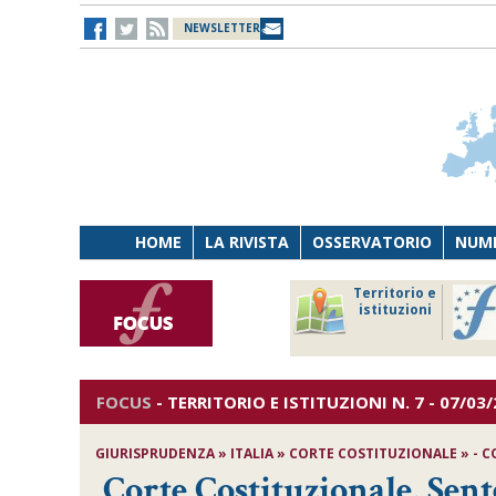
NEWSLETTER
HOME
LA RIVISTA
OSSERVATORIO
NUME
Lavoro
Osservatorio
Territorio e
Persona
di Diritto
istituzioni
Tecnologia
sanitario
FOCUS
-
TERRITORIO E ISTITUZIONI
N. 7 - 07/03
GIURISPRUDENZA » ITALIA » CORTE COSTITUZIONALE » - CO
Corte Costituzionale, Sent