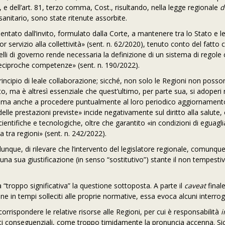
, e dell’art. 81, terzo comma, Cost., risultando, nella legge regionale
d
sanitario, sono state ritenute assorbite.
entato dall’invito, formulato dalla Corte, a mantenere tra lo Stato e l
 servizio alla collettività» (sent. n. 62/2020), tenuto conto del fatto 
velli di governo rende necessaria la definizione di un sistema di regole
le reciproche competenze» (sent. n. 190/2022).
rincipio di leale collaborazione; sicché, non solo le Regioni non posson
ato, ma è altresì essenziale che quest’ultimo, per parte sua, si adoperi
LEA, ma anche a procedere puntualmente al loro periodico aggiornamen
 delle prestazioni previste» incide negativamente sul diritto alla salute
entifiche e tecnologiche, oltre che garantito «in condizioni di eguagl
a tra regioni» (sent. n. 242/2022).
unque, di rilevare che l’intervento del legislatore regionale, comunque
una sua giustificazione (in senso “sostitutivo”) stante il non tempesti
“troppo significativa” la questione sottoposta. A parte il
caveat
final
one in tempi solleciti alle proprie normative, essa evoca alcuni interroga
 corrispondere le relative risorse alle Regioni, per cui è responsabilità
i
ti conseguenziali, come troppo timidamente la pronuncia accenna. Si