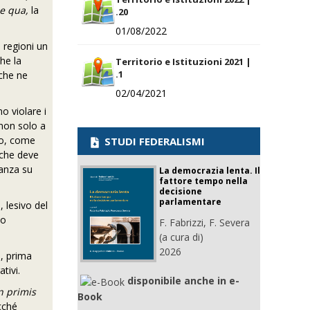
e qua,
la
.20
01/08/2022
e regioni un
che la
Territorio e Istituzioni 2021 |
.1
 che ne
02/04/2021
o violare i
 non solo a
to, come
STUDI FEDERALISMI
, che deve
ianza su
La democrazia lenta. Il
fattore tempo nella
decisione
parlamentare
, lesivo del
vo
F. Fabrizzi, F. Severa
(a cura di)
2026
e, prima
tivi.
disponibile anche in e-
n primis
Book
cché