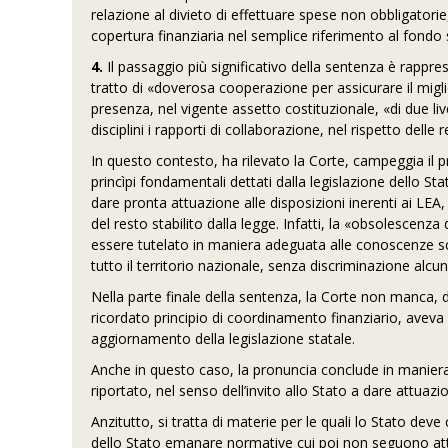
relazione al divieto di effettuare spese non obbligatorie
copertura finanziaria nel semplice riferimento al fondo 
4.
Il passaggio più significativo della sentenza è rappres
tratto di «doverosa cooperazione per assicurare il miglior
presenza, nel vigente assetto costituzionale, «di due li
disciplini i rapporti di collaborazione, nel rispetto del
In questo contesto, ha rilevato la Corte, campeggia il p
princìpi fondamentali dettati dalla legislazione dello St
dare pronta attuazione alle disposizioni inerenti ai 
del resto stabilito dalla legge. Infatti, la «obsolescenza
essere tutelato in maniera adeguata alle conoscenze sci
tutto il territorio nazionale, senza discriminazione alcun
Nella parte finale della sentenza, la Corte non manca, d
ricordato principio di coordinamento finanziario, aveva 
aggiornamento della legislazione statale.
Anche in questo caso, la pronuncia conclude in maniera 
riportato, nel senso dell’invito allo Stato a dare attuazi
Anzitutto, si tratta di materie per le quali lo Stato deve
dello Stato emanare normative cui poi non seguono at