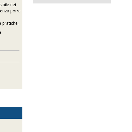
ibile nei
senza porre
i
 pratiche.
a