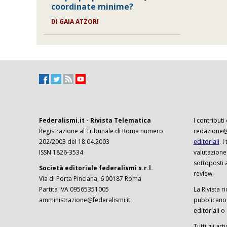
coordinate minime?
DI
GAIA ATZORI
Federalismi.it - Rivista Telematica
I contributi
Registrazione al Tribunale di Roma numero
redazione@f
202/2003 del 18.04.2003
editoriali
. 
ISSN 1826-3534
valutazione
sottoposti 
Società editoriale federalismi s.r.l.
review.
Via di Porta Pinciana, 6 00187 Roma
Partita IVA 09565351005
La Rivista ri
amministrazione@federalismi.it
pubblicano c
editoriali o
Tutti gli ar