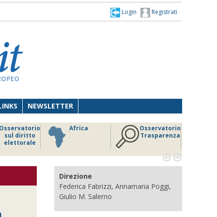
Login
Registrati
LINKS
NEWSLETTER
Osservatorio
Africa
Osservatorio
sul diritto
Trasparenza
elettorale


Direzione
Federica Fabrizzi, Annamaria Poggi,
Giulio M. Salerno
à