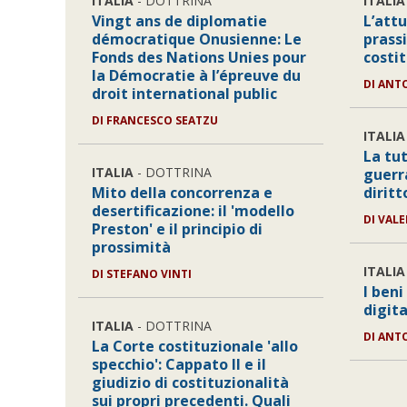
ITALIA
- DOTTRINA
ITALIA
Vingt ans de diplomatie
L’att
démocratique Onusienne: Le
prass
Fonds des Nations Unies pour
costi
la Démocratie à l’épreuve du
DI
ANTO
droit international public
DI
FRANCESCO SEATZU
ITALIA
La tut
ITALIA
- DOTTRINA
guerr
Mito della concorrenza e
dirit
desertificazione: il 'modello
DI
VALE
Preston' e il principio di
prossimità
ITALIA
DI
STEFANO VINTI
I beni
digit
ITALIA
- DOTTRINA
DI
ANTO
La Corte costituzionale 'allo
specchio': Cappato II e il
giudizio di costituzionalità
sui propri precedenti. Quali