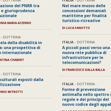
- DOTTRINA
ITALIA
- DOTTRINA
uazione del PNRR tra
Nel mare mosso delle
i e giurisprudenza
concessioni demaniali
tuzionale
marittime per finalità
turistico-ricreative
NIA MARIA ACIERNO
DI
LUCA FANOTTO
- DOTTRINA
ITALIA
- DOTTRINA
ela della disabilità in
a: una prospettiva di
A piccoli passi verso una
to internazionale
nuova rete pubblica di
infrastrutture per le
NTINA CHABERT
telecomunicazioni?
DI
FRANCESCO DALLA BALLA
- DOTTRINA
 culturali esposti dalla
ITALIA
- DOTTRINA
alizzazione
Forme di prevenzione
NIO MITROTTI
antimafia nello spettro 
regole e dei principi del
nuovo codice degli appal