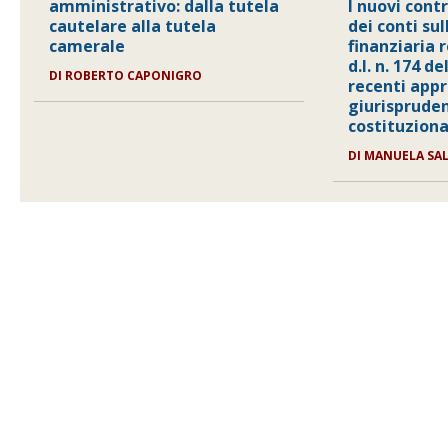
amministrativo: dalla tutela
I nuovi contr
cautelare alla tutela
dei conti su
camerale
finanziaria r
d.l. n. 174 de
DI
ROBERTO CAPONIGRO
recenti appr
giurisprude
costituziona
DI
MANUELA SA