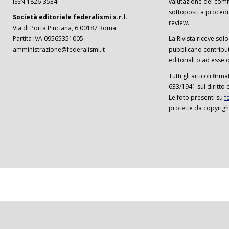
ISSN 1826-3534
valutazione del comi
sottoposti a procedu
Società editoriale federalismi s.r.l.
review.
Via di Porta Pinciana, 6 00187 Roma
Partita IVA 09565351005
La Rivista riceve solo 
amministrazione@federalismi.it
pubblicano contributi
editoriali o ad esse d
Tutti gli articoli firm
633/1941 sul diritto 
Le foto presenti su
f
protette da copyrigh