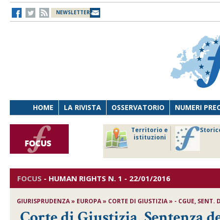
NEWSLETTER
HOME
LA RIVISTA
OSSERVATORIO
NUMERI PRE
avoro
Osservatorio
Territorio e
Storic
ersona
di Diritto
istituzioni
cnologia
sanitario
FOCUS
-
HUMAN RIGHTS
N. 1 - 22/01/2016
GIURISPRUDENZA » EUROPA » CORTE DI GIUSTIZIA » - CGUE, SENT. DE
Corte di Giustizia, Sentenza de