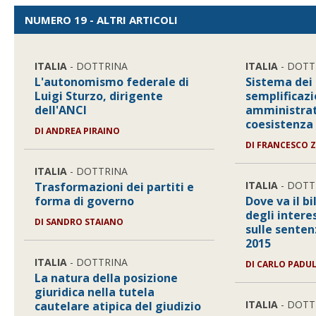
NUMERO 19 - ALTRI ARTICOLI
ITALIA
- DOTTRINA
ITALIA
- DOTT
L'autonomismo federale di
Sistema dei 
Luigi Sturzo, dirigente
semplificaz
dell'ANCI
amministrat
coesistenza d
DI
ANDREA PIRAINO
DI
FRANCESCO 
ITALIA
- DOTTRINA
ITALIA
- DOTT
Trasformazioni dei partiti e
forma di governo
Dove va il b
degli intere
DI
SANDRO STAIANO
sulle senten
2015
ITALIA
- DOTTRINA
DI
CARLO PADU
La natura della posizione
giuridica nella tutela
ITALIA
- DOTT
cautelare atipica del giudizio