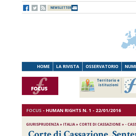
NEWSLETTER
HOME
LA RIVISTA
OSSERVATORIO
NUME
Lavoro
Osservatorio
Territorio e
Persona
di Diritto
istituzioni
Tecnologia
sanitario
FOCUS
-
HUMAN RIGHTS
N. 1 - 22/01/2016
GIURISPRUDENZA » ITALIA » CORTE DI CASSAZIONE » - CASS. 
Corte di Cassazione, Senten