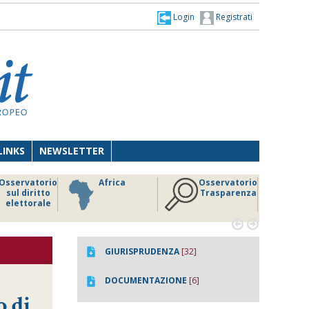
Login
Registrati
LINKS
NEWSLETTER
Osservatorio
Africa
Osservatorio
sul diritto
Trasparenza
elettorale


GIURISPRUDENZA
[32]
DOCUMENTAZIONE
[6]
o di