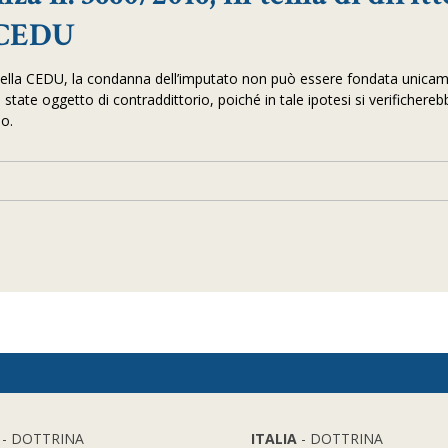
 3 CEDU
3, della CEDU, la condanna dell’imputato non può essere fondata unica
 state oggetto di contraddittorio, poiché in tale ipotesi si verifichere
uo.
- DOTTRINA
ITALIA
- DOTTRINA