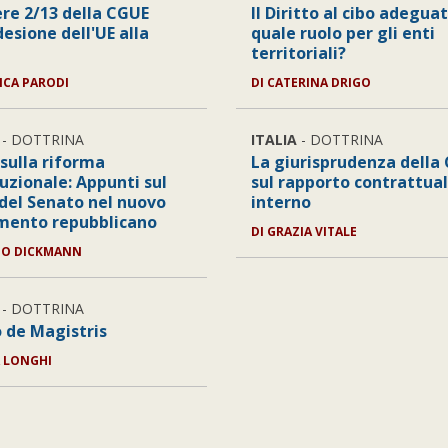
ere 2/13 della CGUE
Il Diritto al cibo adeguat
desione dell'UE alla
quale ruolo per gli enti
territoriali?
CA PARODI
DI
CATERINA DRIGO
- DOTTRINA
ITALIA
- DOTTRINA
 sulla riforma
La giurisprudenza della
uzionale: Appunti sul
sul rapporto contrattua
 del Senato nel nuovo
interno
mento repubblicano
DI
GRAZIA VITALE
ZO DICKMANN
- DOTTRINA
o de Magistris
 LONGHI