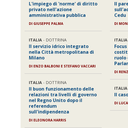
L'impiego di 'norme' di diritto
Il par
privato nell'azione
sull'a
amministrativa pubblica
Cedu
DI
GIUSEPPE PALMA
DI
MONI
ITALIA
- DOTTRINA
ITALIA
Il servizio idrico integrato
Focus
nella Città metropolitana di
costit
Milano
ruolo
Parla
DI
ENZO BALBONI E STEFANO VACCARI
DI
REN
ITALIA
- DOTTRINA
ITALIA
Il buon funzionamento delle
relazioni tra livelli di governo
Il cas
nel Regno Unito dopo il
DI
LUCA
referendum
sull'indipendenza
DI
ELEONORA HARRIS