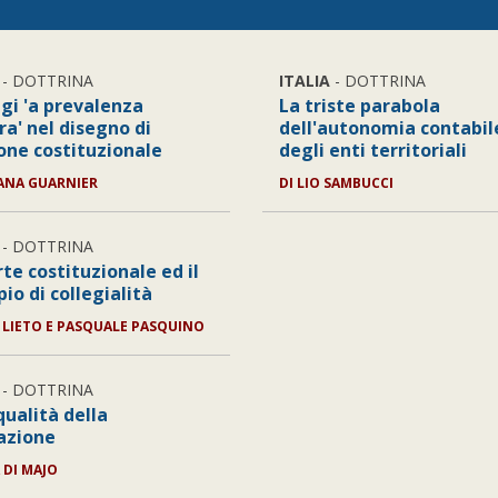
- DOTTRINA
ITALIA
- DOTTRINA
ggi 'a prevalenza
La triste parabola
a' nel disegno di
dell'autonomia contabil
ione costituzionale
degli enti territoriali
ANA GUARNIER
DI
LIO SAMBUCCI
- DOTTRINA
te costituzionale ed il
pio di collegialità
 LIETO E PASQUALE PASQUINO
- DOTTRINA
qualità della
lazione
 DI MAJO