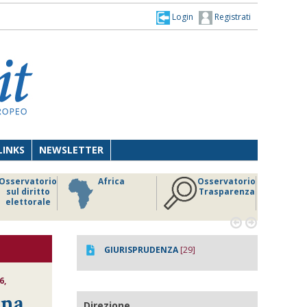
Login
Registrati
LINKS
NEWSLETTER
Osservatorio
Africa
Osservatorio
sul diritto
Trasparenza
elettorale


GIURISPRUDENZA
[29]
6,
ina
Direzione