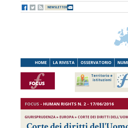
NEWSLETTER
HOME
LA RIVISTA
OSSERVATORIO
NUME
Lavoro
Osservatorio
Territorio e
Persona
di Diritto
istituzioni
Tecnologia
sanitario
FOCUS
-
HUMAN RIGHTS
N. 2 - 17/06/2016
GIURISPRUDENZA » EUROPA » CORTE DEI DIRITTI DELL'UOMO 
Corte dei diritti dell'Uom