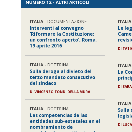
NUMERO 12 - ALTRI ARTICOLI
ITALIA
- DOCUMENTAZIONE
ITALIA
Interventi al convegno
Le le
'Riformare la Costituzione:
Camer
un confronto aperto', Roma,
revis
19 aprile 2016
DI
TATI
ITALIA
- DOTTRINA
ITALIA
Sulla deroga al divieto del
La Cor
terzo mandato consecutivo
princi
del sindaco
DI
SARA
DI
VINCENZO TONDI DELLA MURA
ITALIA
ITALIA
- DOTTRINA
Sulla 
Las competencias de las
legis
entidades sub-estatales en el
DI
LUCA
nombramiento de