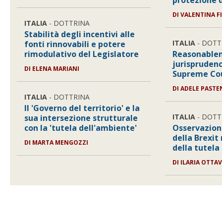
protezione d
DI
VALENTINA F
ITALIA
- DOTTRINA
Stabilità degli incentivi alle
ITALIA
- DOTT
fonti rinnovabili e potere
rimodulativo del Legislatore
Reasonablen
jurisprudenc
DI
ELENA MARIANI
Supreme Co
DI
ADELE PASTE
ITALIA
- DOTTRINA
Il 'Governo del territorio' e la
ITALIA
- DOTT
sua intersezione strutturale
con la 'tutela dell'ambiente'
Osservazioni
della Brexit
DI
MARTA MENGOZZI
della tutela
DI
ILARIA OTTA