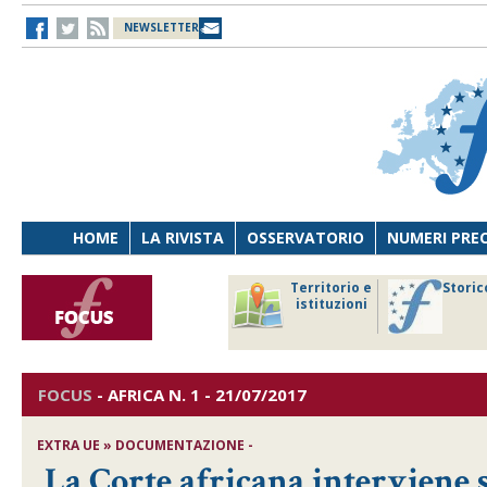
NEWSLETTER
HOME
LA RIVISTA
OSSERVATORIO
NUMERI PRE
avoro
Osservatorio
Territorio e
Storic
ersona
di Diritto
istituzioni
cnologia
sanitario
FOCUS
-
AFRICA
N. 1 - 21/07/2017
EXTRA UE » DOCUMENTAZIONE -
La Corte africana interviene s