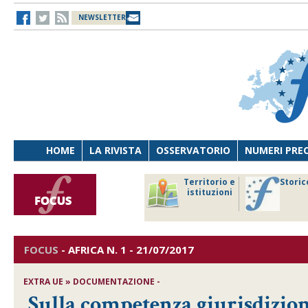
NEWSLETTER
HOME
LA RIVISTA
OSSERVATORIO
NUMERI PRE
avoro
Osservatorio
Territorio e
Storic
ersona
di Diritto
istituzioni
cnologia
sanitario
FOCUS
-
AFRICA
N. 1 - 21/07/2017
EXTRA UE » DOCUMENTAZIONE -
Sulla competenza giurisdizion