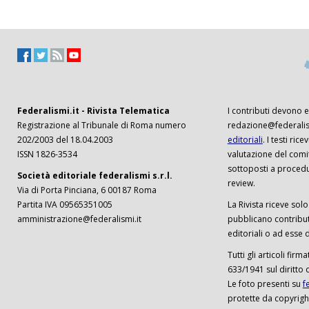
Federalismi.it - Rivista Telematica
I contributi devono es
Registrazione al Tribunale di Roma numero
redazione@federalism
202/2003 del 18.04.2003
editoriali
. I testi ri
ISSN 1826-3534
valutazione del comi
sottoposti a procedu
Società editoriale federalismi s.r.l.
review.
Via di Porta Pinciana, 6 00187 Roma
Partita IVA 09565351005
La Rivista riceve solo 
amministrazione@federalismi.it
pubblicano contributi
editoriali o ad esse d
Tutti gli articoli firm
633/1941 sul diritto 
Le foto presenti su
f
protette da copyrigh