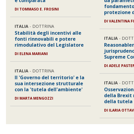
e comparata
da parametro
fondamento d
DI
TOMMASO E. FROSINI
protezione d
DI
VALENTINA F
ITALIA
- DOTTRINA
Stabilità degli incentivi alle
ITALIA
- DOTT
fonti rinnovabili e potere
rimodulativo del Legislatore
Reasonablen
jurisprudenc
DI
ELENA MARIANI
Supreme Co
DI
ADELE PASTE
ITALIA
- DOTTRINA
Il 'Governo del territorio' e la
ITALIA
- DOTT
sua intersezione strutturale
con la 'tutela dell'ambiente'
Osservazioni
della Brexit
DI
MARTA MENGOZZI
della tutela
DI
ILARIA OTTA