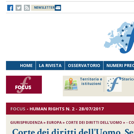
NEWSLETTER
HOME
LA RIVISTA
OSSERVATORIO
NUMERI PRE
avoro
Osservatorio
Territorio e
Storic
ersona
di Diritto
istituzioni
cnologia
sanitario
FOCUS
-
HUMAN RIGHTS
N. 2 - 28/07/2017
GIURISPRUDENZA » EUROPA » CORTE DEI DIRITTI DELL'UOMO » - CORT
Corte dei diritti dell'Uomo, S