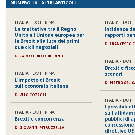
NUMERO 16 - ALTRI ARTICOLI
ITALIA
- DOTTRINA
ITALIA
- DOTT
Le trattative tra il Regno
Incidenza de
Unito e l'Unione europea per
rapporti ban
la Brexit alla luce dei primi
DI
FRANCESCO C
due cicli negoziali
DI
CARLO CURTI GIALDINO
ITALIA
- DOTT
Brexit e fisco
ITALIA
- DOTTRINA
scenari
L’impatto di Brexit
DI
PIETRO SELI
sull'economia italiana
DI
VITO COZZOLI
ITALIA
- DOTT
I possibili e
ITALIA
- DOTTRINA
sull'affidam
Brexit e concorrenza
pubblici di a
concessione 
DI
GIOVANNI PITRUZZELLA
direttive UE 