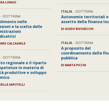
REA LONGO
ITALIA
- DOTTRINA
- DOTTRINA
Autonomie territoriali e
alimento nelle
assetto della finanza lo
sioni e la scelta delle
DI
GUIDO RIVOSECCHI
istrazioni
dicatrici
ITALIA
- DOTTRINA
IMO CALCAGNILE
A proposito del
coordinamento della fi
- DOTTRINA
pubblica
to regionale e il riparto
DI
MARTA PICCHI
mpetenze in materia di
tà produttive e sviluppo
omico
IELLA SAPUTELLI