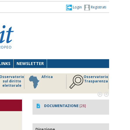
Login
Registrati
LINKS
NEWSLETTER
Osservatorio
Africa
Osservatorio
sul diritto
Trasparenza
elettorale


DOCUMENTAZIONE
[28]
Direzione