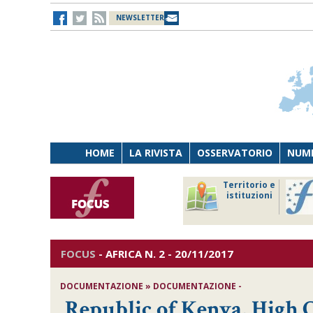
NEWSLETTER
HOME
LA RIVISTA
OSSERVATORIO
NUME
Lavoro
Osservatorio
Territorio e
Persona
di Diritto
istituzioni
Tecnologia
sanitario
FOCUS
-
AFRICA
N. 2 - 20/11/2017
DOCUMENTAZIONE » DOCUMENTAZIONE -
Republic of Kenya, High C