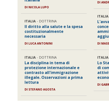
italiana
DI
AND
DI
NICOLA LUPO
ITALIA
ITALIA
- DOTTRINA
L'avv
Il diritto alla salute e la spesa
conces
costituzionalmente
ammin
necessaria
aggiu
DI
LUCA ANTONINI
DI
MASS
ITALIA
- DOTTRINA
ITALIA
La disciplina in tema di
Lo Sta
protezione internazionale e
di co
contrasto all'immigrazione
attivi
illegale. Osservazioni a prima
econ
lettura
DI
GABR
DI
STEFANO AGOSTA