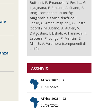
Butturini, P. Emanuele, Y. Fessha, G.
Ligugnana, F. Staiano, A. Stiano, F.
Biagi (componenti di unità);
Maghreb e corno d'Africa
C.
cale
Sbailò, G. Arena (resp. sc.), G. Cesta
(coord.); M. Albano, A. Autieri, V.
D'Agostino, I. Elshab, A. Hannachi, F.
Leccese, P. Longo, P. Mancini, E.
Minniti, A. Valtimora (componenti di
unità)
nanza
ARCHIVIO
Africa 2026 | .2
19/01/2026
Africa 2025 | .23
05/09/2025