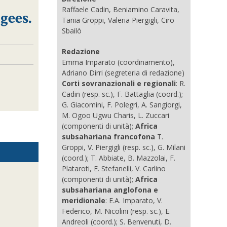
Raffaele Cadin, Beniamino Caravita,
gees.
Tania Groppi, Valeria Piergigli, Ciro
Sbailò
Redazione
Emma Imparato (coordinamento),
Adriano Dirri (segreteria di redazione)
Corti sovranazionali e regionali
: R.
Cadin (resp. sc.), F. Battaglia (coord.);
G. Giacomini, F. Polegri, A. Sangiorgi,
M. Ogoo Ugwu Charis, L. Zuccari
(componenti di unità);
Africa
subsahariana francofona
T.
Groppi, V. Piergigli (resp. sc.), G. Milani
(coord.); T. Abbiate, B. Mazzolai, F.
Plataroti, E. Stefanelli, V. Carlino
(componenti di unità);
Africa
subsahariana anglofona e
meridionale
: E.A. Imparato, V.
Federico, M. Nicolini (resp. sc.), E.
Andreoli (coord.); S. Benvenuti, D.