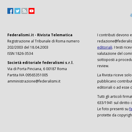
Federalismi.it - Rivista Telematica
I contributi devono es
Registrazione al Tribunale di Roma numero
redazione@federalism
202/2003 del 18.04.2003
editoriali
. I testi ri
ISSN 1826-3534
valutazione del comi
sottoposti a procedu
Società editoriale federalismi s.r.l.
review.
Via di Porta Pinciana, 6 00187 Roma
Partita IVA 09565351005
La Rivista riceve solo 
amministrazione@federalismi.it
pubblicano contributi
editoriali o ad esse d
Tutti gli articoli firm
633/1941 sul diritto 
Le foto presenti su
f
protette da copyrigh