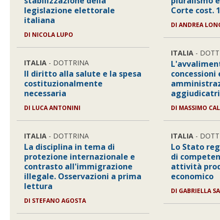
stabilizzazione della
pluralismo 
legislazione elettorale
Corte cost. 
italiana
DI
ANDREA LON
DI
NICOLA LUPO
ITALIA
- DOTT
ITALIA
- DOTTRINA
L'avvalimen
Il diritto alla salute e la spesa
concessioni e
costituzionalmente
amministraz
necessaria
aggiudicatri
DI
LUCA ANTONINI
DI
MASSIMO CAL
ITALIA
- DOTTRINA
ITALIA
- DOTT
La disciplina in tema di
Lo Stato reg
protezione internazionale e
di competen
contrasto all'immigrazione
attività pro
illegale. Osservazioni a prima
economico
lettura
DI
GABRIELLA S
DI
STEFANO AGOSTA