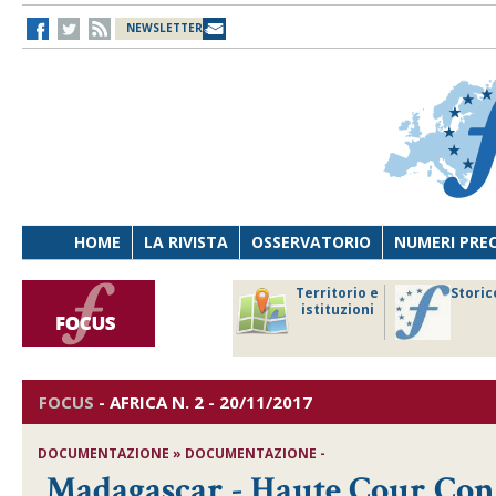
NEWSLETTER
HOME
LA RIVISTA
OSSERVATORIO
NUMERI PRE
avoro
Osservatorio
Territorio e
Storic
ersona
di Diritto
istituzioni
cnologia
sanitario
FOCUS
-
AFRICA
N. 2 - 20/11/2017
DOCUMENTAZIONE » DOCUMENTAZIONE -
Madagascar - Haute Cour Const