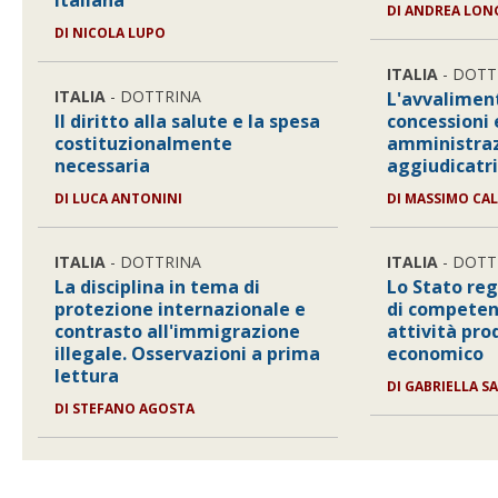
italiana
DI
ANDREA LON
DI
NICOLA LUPO
ITALIA
- DOTT
ITALIA
- DOTTRINA
L'avvalimen
Il diritto alla salute e la spesa
concessioni e
costituzionalmente
amministraz
necessaria
aggiudicatri
DI
LUCA ANTONINI
DI
MASSIMO CAL
ITALIA
- DOTTRINA
ITALIA
- DOTT
La disciplina in tema di
Lo Stato reg
protezione internazionale e
di competen
contrasto all'immigrazione
attività pro
illegale. Osservazioni a prima
economico
lettura
DI
GABRIELLA S
DI
STEFANO AGOSTA