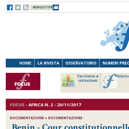
NEWSLETTER
HOME
LA RIVISTA
OSSERVATORIO
NUMERI PRE
avoro
Osservatorio
Territorio e
Storic
ersona
di Diritto
istituzioni
cnologia
sanitario
FOCUS
-
AFRICA
N. 2 - 20/11/2017
DOCUMENTAZIONE » DOCUMENTAZIONE -
Benin - Cour constitutionnelle