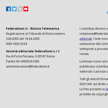
Federalismi.it - Rivista Telematica
I contributi devono es
Registrazione al Tribunale di Roma numero
redazione@federalism
202/2003 del 18.04.2003
editoriali
. I testi ri
ISSN 1826-3534
valutazione del comi
sottoposti a procedu
Società editoriale federalismi s.r.l.
review.
Via di Porta Pinciana, 6 00187 Roma
Partita IVA 09565351005
La Rivista riceve solo 
amministrazione@federalismi.it
pubblicano contributi
editoriali o ad esse d
Tutti gli articoli firm
633/1941 sul diritto 
Le foto presenti su
f
protette da copyrigh